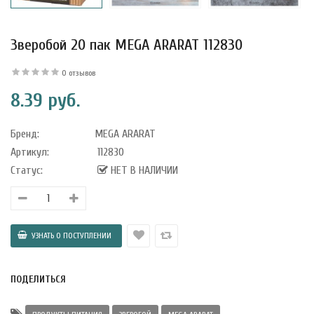
Зверобой 20 пак MEGA ARARAT 112830
0 отзывов
8.39 руб.
Бренд:
MEGA ARARAT
Артикул:
112830
Статус:
НЕТ В НАЛИЧИИ
уфле с
ишней в
ола..
ПОДЕЛИТЬСЯ
а Укрепление