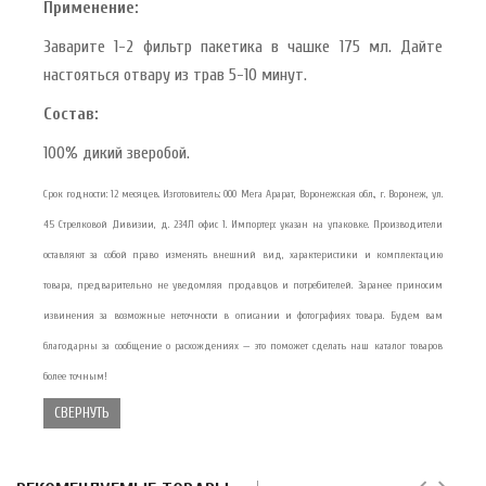
Применение:
Заварите 1-2 фильтр пакетика в чашке 175 мл. Дайте
настояться отвару из трав 5-10 минут.
Состав:
100% дикий зверобой.
Срок годности: 12 месяцев. Изготовитель: ООО Мега Арарат, Воронежская обл., г. Воронеж, ул.
45 Стрелковой Дивизии, д. 234Л офис 1. Импортер: указан на упаковке. Производители
оставляют за собой право изменять внешний вид, характеристики и комплектацию
товара, предварительно не уведомляя продавцов и потребителей. Заранее приносим
извинения за возможные неточности в описании и фотографиях товара. Будем вам
благодарны за сообщение о расхождениях — это поможет сделать наш каталог товаров
более точным!
СВЕРНУТЬ