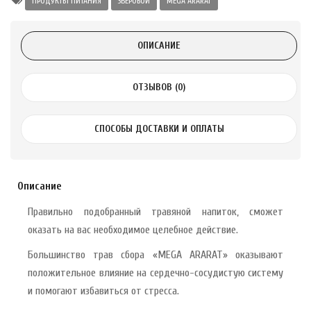
ПРОДУКТЫ ПИТАНИЯ
ЗВЕРОБОЙ
MEGA ARARAT
Alatai 75 мл
ОПИСАНИЕ
.
ноградных
ОТЗЫВОВ (0)
LE DE PEPINS DE
СПОСОБЫ ДОСТАВКИ И ОПЛАТЫ
.
 с лимоном и
Описание
 здорово 75 г
Правильно подобранный травяной напиток, сможет
оказать на вас необходимое целебное действие.
Большинство трав сбора «MEGA ARARAT» оказывают
положительное влияние на сердечно-сосудистую систему
и помогают избавиться от стресса.