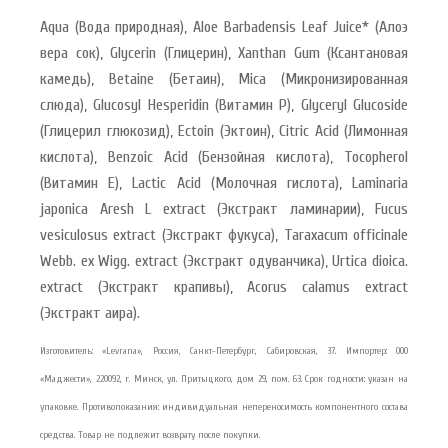
Aqua (Вода природная), Aloe Barbadensis Leaf Juice* (Алоэ
вера сок), Glycerin (Глицерин), Xanthan Gum (Ксантановая
камедь), Betaine (Бетаин), Mica (Микронизированная
слюда), Glucosyl Hesperidin (Витамин P), Glyceryl Glucoside
(Глицерил глюкозид), Ectoin (Эктоин), Citric Acid (Лимонная
кислота), Benzoic Acid (Бензойная кислота), Tocopherol
(Витамин E), Lactic Acid (Молочная rислота), Laminaria
japonica Aresh L extract (Экстракт ламинарии), Fucus
vesiculosus extract (Экстракт фукуса), Taraxacum officinale
Webb. ex Wigg. extract (Экстракт одуванчика), Urtica dioica.
extract (Экстракт крапивы), Acorus calamus extract
(Экстракт аира).
Изготовитель: «Levrana», Россия, Санкт-Петербург, Сабировская, 37. Импортер: ООО
«Маджести», 220092, г. Минск, ул. Притыцкого, дом 29, пом. 63. Срок годности: указан на
упаковке. Противопоказания: индивидуальная непереносимость компонентного состава
средства. Товар не подлежит возврату после покупки.