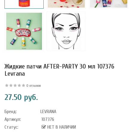
Жидкие патчи AFTER-PARTY 30 мл 107376
Levrana
0 отзывов
27.50 руб.
уфле с
ишней в
ола..
Бренд:
LEVRANA
Артикул:
107376
Статус:
НЕТ В НАЛИЧИИ