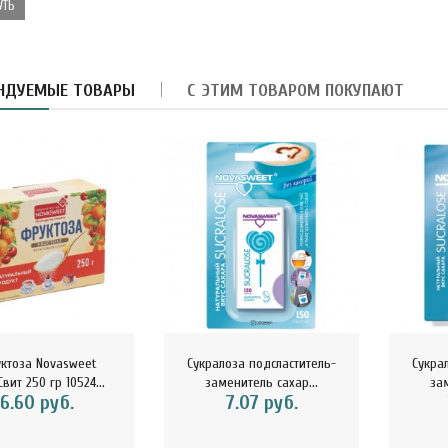
УТЬ
НДУЕМЫЕ ТОВАРЫ
С ЭТИМ ТОВАРОМ ПОКУПАЮТ
армелад-суфле с
блоком и вишней в
орьком шокола..
8.40 руб.
убная паста Укрепление
мали Magic Alatai 75 мл
..
ктоза Novasweet
Сукралоза подсластитель-
Сукра
вит 250 гр 10524...
заменитель сахар...
зам
6.60 руб.
7.07 руб.
10.41 руб.