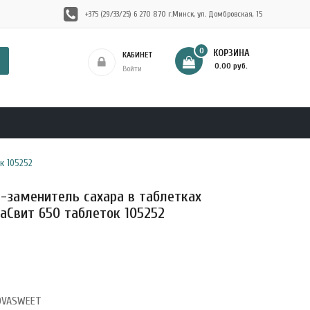
+375 (29/33/25) 6 270 870 г.Минск, ул. Домбровская, 15
0
КОРЗИНА
КАБИНЕТ
- 0.00 руб.
Войти
к 105252
-заменитель сахара в таблетках
аСвит 650 таблеток 105252
OVASWEET