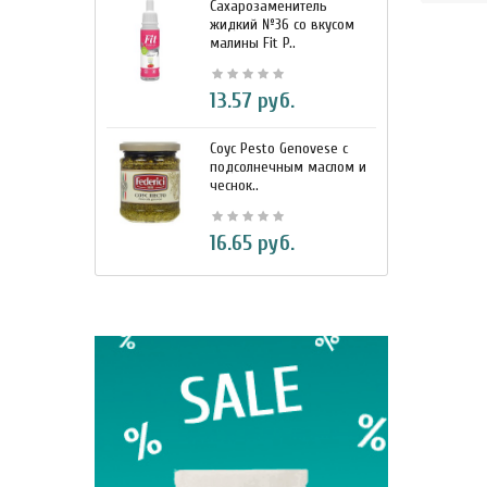
Сахарозаменитель
М
жидкий №36 со вкусом
к
малины Fit P..
D
13.57 руб.
Соус Pesto Genovese c
М
подсолнечным маслом и
и
чеснок..
7
16.65 руб.
BIO Кок
330 м