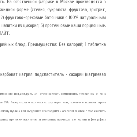
ь. На собственной фабрике в Москве производятся 5
жидкой форме (стевия, сукралоза, фруктоза, эритрит,
); 2) фруктово-ореховые батончики с 100% натуральным
) напитки из цикория; 5) протеиновые каши порционные.
ЛАЙТ.
ийных блюд. Преимущества: Без калорий; 1 таблетка
карбонат натрия, подсластитель - сахарин (натриевая
я применения: индивидуальная непереносимость компонентов. Условия хранения: в
е 75%. Информация о технических характеристиках, комплекте поставки, стране
моменту публикации сведениях. Производители оставляют за собой право изменять
Заранее приносим извинения за возможные неточности в описании и фотографиях