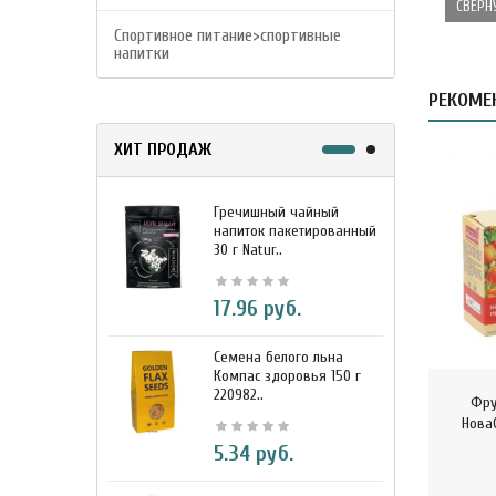
СВЕРН
Спортивное питание>спортивные
напитки
РЕКОМЕ
ХИТ ПРОДАЖ
Гречишный чайный
М
напиток пакетированный
я
30 г Natur..
г
17.96 руб.
Семена белого льна
З
Компас здоровья 150 г
э
220982..
К
Фру
НоваС
5.34 руб.