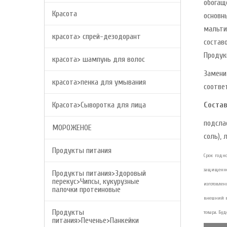
обогащ
Красота
основн
мальти
красота> спрей-дезодорант
состав
Продук
красота> шампунь для волос
Замени
красота>пенка для умывания
соотве
Красота>Сыворотка для лица
Состав
подсла
МОРОЖЕНОЕ
соль), 
Продукты питания
Срок годно
защищенно
Продукты питания>Здоровый
перекус>Чипсы, кукурузные
изготовлен
палочки протеиновые
внешний в
Продукты
товара. Бу
питания>Печенье>Панкейки