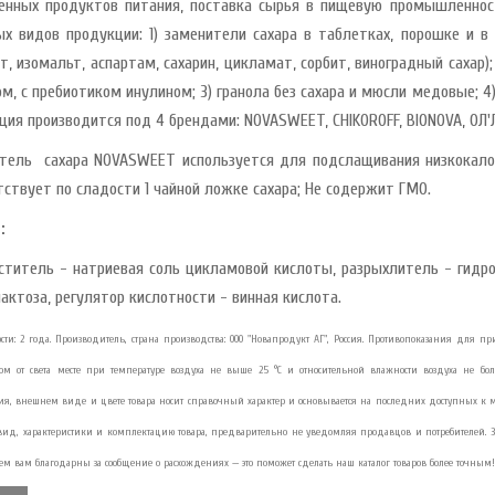
енных продуктов питания, поставка сырья в пищевую промышленност
ых видов продукции: 1) заменители сахара в таблетках, порошке и в 
т, изомальт, аспартам, сахарин, цикламат, сорбит, виноградный сахар
ом, с пребиотиком инулином; 3) гранола без сахара и мюсли медовые; 4
ция производится под 4 брендами: NOVASWEET, CHIKOROFF, BIONOVA, ОЛ'
тель сахара NOVASWEET используется для подслащивания низкокалор
тствует по сладости 1 чайной ложке сахара; Не содержит ГМО.
:
ститель - натриевая соль цикламовой кислоты, разрыхлитель - гидро
лактоза, регулятор кислотности - винная кислота.
сти: 2 года. Производитель, страна производства: ООО "Новапродукт АГ", Россия. Противопоказания дл
м от света месте при температуре воздуха не выше 25 °С и относительной влажности воздуха не боле
ия, внешнем виде и цвете товара носит справочный характер и основывается на последних доступных к 
ид, характеристики и комплектацию товара, предварительно не уведомляя продавцов и потребителей. 
дем вам благодарны за сообщение о расхождениях — это поможет сделать наш каталог товаров более точным!