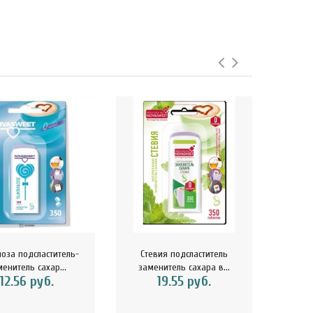
лоза подсластитель-
Стевия подсластитель
Ст
енитель сахар...
заменитель сахара в...
замен
12.56 руб.
19.55 руб.