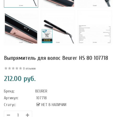
уфле с
ишней в
ола..
Выпрямитель для волос Beurer HS 80 107718
а Укрепление
Alatai 75 мл
0 отзывов
212.00 руб.
.
Бренд:
BEURER
ноградных
Артикул:
107718
LE DE PEPINS DE
Статус:
НЕТ В НАЛИЧИИ
.