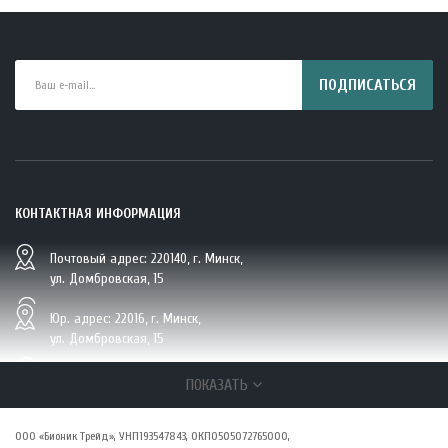
ПОДПИСАТЬСЯ
КОНТАКТНАЯ ИНФОРМАЦИЯ
Почтовый адрес: 220140, г. Минск,
BIO Кокосовая вода тетрапак 330 мл Vietcoco 112878..
ул. Домбровская, 15
5.23 руб.
Юр. адрес: 22016, г. Минск,
ул. Домбровская, 15
+375 (29/33/25) 6 270 870, г. Минск,
ПОКАЗАТЬ
ул. Домбровская, 15
ООО «Бионик Трейд», УНП193547843, ОКПО505072765000,
zakaz@vsepolezno.by