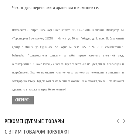
Чехол для переноски и хранения в комплекте.
Изготовитель: Бойрер Гмбх, Софлингер штрассе 218, 89077-УЛМ, Германия. Импортер: ЗАО
«Территория Эдельвейс», 220056, г. Минск, ул. 50 лет Победы, д. 8, пом. 56. Сервисный
центр: г. Минск, ул. Сурганова, 57Б, офис 162, тел.: +375 17 299 09 11; service@beurer-
belarus.by. Производители оставляют за собой право изменять внешний вид,
характеристики и комплектацию товара, предварительно не уведомляя продавцов и
потребителей. Заранее приносим извинения за возможные неточности в описании и
фотографиях товара. Будем вам благодарны за сообщение о расхождениях — это поможет
сделать наш каталог товаров более точным!
СВЕРНУТЬ
РЕКОМЕНДУЕМЫЕ ТОВАРЫ
С ЭТИМ ТОВАРОМ ПОКУПАЮТ