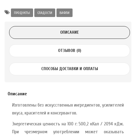
Alatai 75 мл
ПРОДУКТЫ
СЛАДОСТИ
ВАФЛИ
.
ОПИСАНИЕ
ноградных
LE DE PEPINS DE
ОТЗЫВОВ (0)
.
СПОСОБЫ ДОСТАВКИ И ОПЛАТЫ
 с лимоном и
 здорово 75 г
Описание
Изготовлены без искусственных ингредиентов, усилителей
вкуса, красителей и консервантов.
Энергетическая ценность на 100 г: 500,2 кКал / 2094 кДж.
При чрезмерном употреблении может оказывать