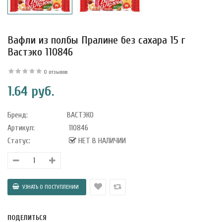
Вафли из полбы Пралине без сахара 15 г
Вастэко 110846
0 отзывов
1.64 руб.
Бренд:
ВАСТЭКО
Артикул:
110846
Статус:
НЕТ В НАЛИЧИИ
уфле с
ишней в
ола..
а Укрепление
ПОДЕЛИТЬСЯ