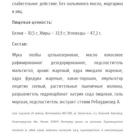
слабительное действие. Без пальмового масла, маргарина
и яиц.
Пищевая ценность:
Белки – 10,5 г, Жиры – 33,9 г, Углеводы – 47,2 г.
Состав:
Мука полбы цельнозерновая, масло кокосовое
рафинированное дезодорированное, подсластитель
мальтитол, арахис жареный, ядра миндаля жареные,
ядра фундука жареные, какао-порошок, эмульгатор
лецитин соевый, растительные пшеничные волокна,
разрыхлитель гидрокарбонат натрия сода пищевая, соль
морская, подсластитель экстракт стевии Ребаудиозид А.
Срок годности: 24 месяца. Изготовитель: ВАСТЭКО, ул. Шаляпина, 2-а, Нижний Новгород,
Нижегородская обл., Россия, 603074. Импортер: указан на упаковке. Производители
оставляют за собой право изменять внешний вид, характеристики и комплектацию