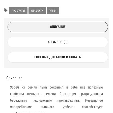
Alatai 75 мл
ПРОДУКТЫ
СЛАДОСТИ
УРБЕЧ
.
ОПИСАНИЕ
ноградных
LE DE PEPINS DE
ОТЗЫВОВ (0)
.
СПОСОБЫ ДОСТАВКИ И ОПЛАТЫ
 с лимоном и
 здорово 75 г
Описание
Урбеч из семян льна сохранил в себе все полезные
свойства цельного семени, благодаря традиционным
бережным технологиям производства. Регулярное
употребление льняного урбеча способствует