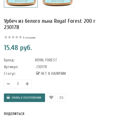
Урбеч из белого льна Royal Forest 200 г
230178
0 отзывов
15.48 руб.
Бренд:
ROYAL FOREST
Артикул:
230178
Статус:
НЕТ В НАЛИЧИИ
уфле с
ишней в
ола..
а Укрепление
ПОДЕЛИТЬСЯ