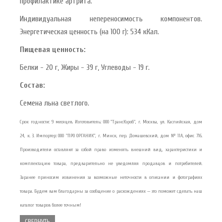
профилактике артрита.
Индивидуальная непереносимость компонентов.
Энергетическая ценность (на 100 г): 534 кКал.
Пищевая ценность:
Белки - 20 г, Жиры - 39 г, Углеводы - 19 г.
Состав:
Семена льна светлого.
Срок годности: 9 месяцев. Изготовитель: ООО "ТрансКэроб", г. Москва, ул. Каспийская, дом
24, к. 3. Импортер: ООО "ПРО ОРГАНИК", г. Минск, пер. Домашевский, дом № 11А, офис 716.
Производители оставляют за собой право изменять внешний вид, характеристики и
комплектацию товара, предварительно не уведомляя продавцов и потребителей.
Заранее приносим извинения за возможные неточности в описании и фотографиях
товара. Будем вам благодарны за сообщение о расхождениях — это поможет сделать наш
каталог товаров более точным!
СВЕРНУТЬ