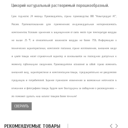
Цикорий натуральный растворимый порошкообразный.
Срок годности: 24 месяца. Производитель, страна производства: ООО "Новапродукт АГ",
Россия. Противопоказания для применения: индивидуальная непереносимость
компонентов. Условия хранения: в защищенном от света месте при температуре воздуха
не выше 25 °С и относительной влажности воздуха не более 75%. Информация о
технических характеристиках, комплекте поставки, стране изготовления, внешнем виде
и цвете товара носит справочный характер и основывается на последних доступных к
моменту публикации сведениях. Производители оставляют за собой право изменять
внешний вид, характеристики и комплектацию товара, предварительно не уведомляя
продавцов и потребителей. Заранее приносим извинения за возможные неточности в
описании и фотографиях товара. Будем вам благодарны за сообщение о расхождениях —
это поможет сделать наш каталог товаров более точным!
СВЕРНУТЬ
РЕКОМЕНДУЕМЫЕ ТОВАРЫ