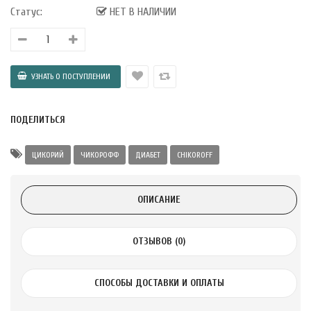
Alatai 75 мл
Статус:
НЕТ В НАЛИЧИИ
.
ноградных
LE DE PEPINS DE
ПОДЕЛИТЬСЯ
.
ЦИКОРИЙ
ЧИКОРОФФ
ДИАБЕТ
CHIKOROFF
 с лимоном и
 здорово 75 г
ОПИСАНИЕ
ОТЗЫВОВ (0)
СПОСОБЫ ДОСТАВКИ И ОПЛАТЫ