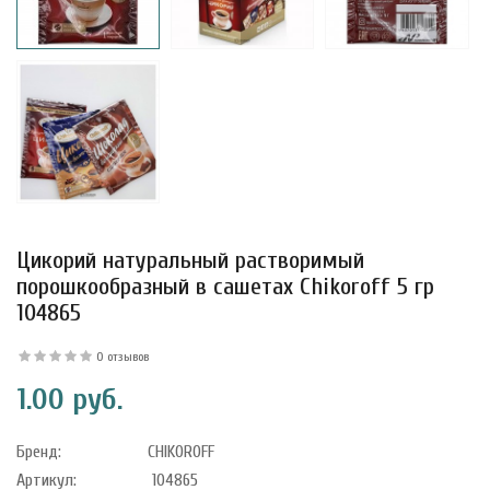
Цикорий натуральный растворимый
порошкообразный в сашетах Chikoroff 5 гр
104865
уфле с
ишней в
0 отзывов
ола..
1.00 руб.
Бренд:
CHIKOROFF
а Укрепление
Артикул:
104865