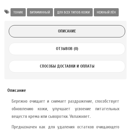
а Укрепление
Alatai 75 мл
ТОНИК
ВИТАМИННЫЙ
ДЛЯ ВСЕХ ТИПОВ КОЖИ
НЕЖНЫЙ ЛЁН
.
ОПИСАНИЕ
ноградных
LE DE PEPINS DE
ОТЗЫВОВ (0)
СПОСОБЫ ДОСТАВКИ И ОПЛАТЫ
.
 с лимоном и
 здорово 75 г
Описание
Бережно очищает и снимает раздражение, способствует
обновлению кожи, улучшает усвоение питательных
веществ крема или сыворотки. Увлажняет.
Предназначен как для удаления остатков очищающего