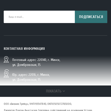
ПОДПИСАТЬСЯ
КОНТАКТНАЯ ИНФОРМАЦИЯ
Почтовый адрес: 220140, г. Минск,
BIO Кокосовая вода тетрапак 330 мл Vietcoco 112878..
ул. Домбровская, 15
5.23 руб.
Юр. адрес: 22016, г. Минск,
ул. Домбровская, 15
+375 (29/33/25) 6 270 870, г. Минск,
ПОКАЗАТЬ
ул. Домбровская, 15
ООО «Бионик Трейд», УНП193547843, ОКПО505072765000,
zakaz@vsepolezno.by
Директор Драгун Анастасия Сергеевна действующий на основании Устава