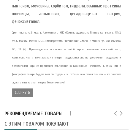
пантенол, мочевина, сорбитол, гидролизованные протеины
пшеницы, аллантоин, дегидроацетат натрия,
феноксиэтанол.
Срок годности: 21 месяц. Изготовитель: НПО «Компас здоровья», Пятницкое шоссе д. 54/2,
стр. 6, Москва, Россия, 125363 Импортер: ООО "Веганс бай", 220048, г. Минск, ул. Маяковского,
176, 3Н (4). Производители оставляют за собой право изменять внешний вид,
характеристики и комплектацию товара, предварительно не уведомляя продавцов и
потребителей. Заранее приносим извинения за возможные неточности в описании и
фотографиях товара. Будем вам благодарны за сообщение о расхождениях — это поможет
сделать наш каталог товаров более точным!
СВЕРНУТЬ
РЕКОМЕНДУЕМЫЕ ТОВАРЫ
С ЭТИМ ТОВАРОМ ПОКУПАЮТ