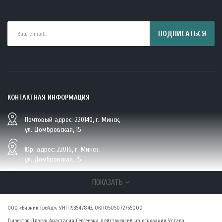
ПОДПИСАТЬСЯ
КОНТАКТНАЯ ИНФОРМАЦИЯ
Почтовый адрес: 220140, г. Минск,
BIO Кокосовая вода тетрапак 330 мл Vietcoco 112878..
ул. Домбровская, 15
5.23 руб.
Юр. адрес: 22016, г. Минск,
ул. Домбровская, 15
+375 (29/33/25) 6 270 870, г. Минск,
ПОКАЗАТЬ
ул. Домбровская, 15
ООО «Бионик Трейд», УНП193547843, ОКПО505072765000,
zakaz@vsepolezno.by
Директор Драгун Анастасия Сергеевна действующий на основании Устава