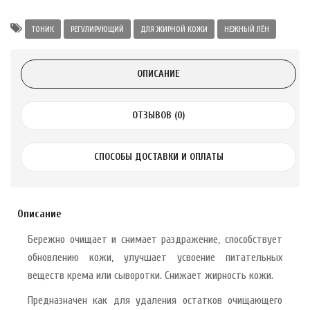
а Укрепление
Alatai 75 мл
ТОНИК
РЕГУЛИРУЮЩИЙ
ДЛЯ ЖИРНОЙ КОЖИ
НЕЖНЫЙ ЛЁН
.
ОПИСАНИЕ
ноградных
LE DE PEPINS DE
ОТЗЫВОВ (0)
СПОСОБЫ ДОСТАВКИ И ОПЛАТЫ
.
 с лимоном и
 здорово 75 г
Описание
Бережно очищает и снимает раздражение, способствует
обновлению кожи, улучшает усвоение питательных
веществ крема или сыворотки. Снижает жирность кожи.
Предназначен как для удаления остатков очищающего