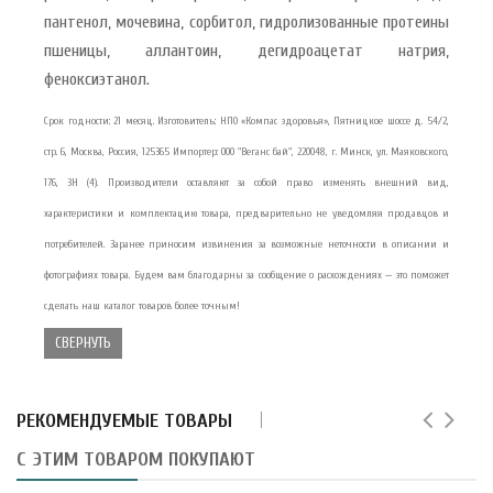
пантенол, мочевина, сорбитол, гидролизованные протеины
пшеницы, аллантоин, дегидроацетат натрия,
феноксиэтанол.
Срок годности: 21 месяц. Изготовитель: НПО «Компас здоровья», Пятницкое шоссе д. 54/2,
стр. 6, Москва, Россия, 125365 Импортер: ООО "Веганс бай", 220048, г. Минск, ул. Маяковского,
176, 3Н (4). Производители оставляют за собой право изменять внешний вид,
характеристики и комплектацию товара, предварительно не уведомляя продавцов и
потребителей. Заранее приносим извинения за возможные неточности в описании и
фотографиях товара. Будем вам благодарны за сообщение о расхождениях — это поможет
сделать наш каталог товаров более точным!
СВЕРНУТЬ
РЕКОМЕНДУЕМЫЕ ТОВАРЫ
С ЭТИМ ТОВАРОМ ПОКУПАЮТ