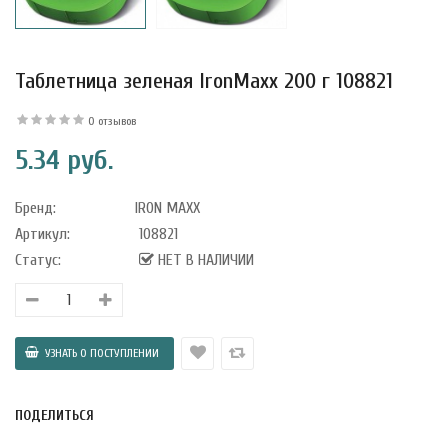
Таблетница зеленая IronMaxx 200 г 108821
уфле с
ишней в
0 отзывов
ола..
5.34 руб.
Бренд:
IRON MAXX
а Укрепление
Артикул:
108821
Alatai 75 мл
Статус:
НЕТ В НАЛИЧИИ
.
ноградных
LE DE PEPINS DE
ПОДЕЛИТЬСЯ
.