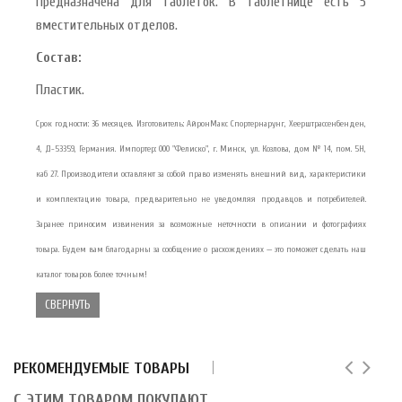
Предназначена для таблеток. В таблетнице есть 5
вместительных отделов.
Состав:
Пластик.
Срок годности: 36 месяцев. Изготовитель: АйронМакс Спортернарунг, Хеерштрассенбенден,
4, Д-53359, Германия. Импортер: ООО "Фелиско", г. Минск, ул. Козлова, дом № 14, пом. 5Н,
каб 27. Производители оставляют за собой право изменять внешний вид, характеристики
и комплектацию товара, предварительно не уведомляя продавцов и потребителей.
Заранее приносим извинения за возможные неточности в описании и фотографиях
товара. Будем вам благодарны за сообщение о расхождениях — это поможет сделать наш
каталог товаров более точным!
СВЕРНУТЬ
РЕКОМЕНДУЕМЫЕ ТОВАРЫ
С ЭТИМ ТОВАРОМ ПОКУПАЮТ