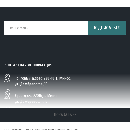
ПОДПИСАТЬСЯ
КОНТАКТНАЯ ИНФОРМАЦИЯ
Почтовый адрес: 220140, г. Минск,
BIO Кокосовая вода тетрапак 330 мл Vietcoco 112878..
ул. Домбровская, 15
5.23 руб.
Юр. адрес: 22016, г. Минск,
ул. Домбровская, 15
+375 (29/33/25) 6 270 870, г. Минск,
ПОКАЗАТЬ
ул. Домбровская, 15
ООО «Бионик Трейд», УНП193547843, ОКПО505072765000,