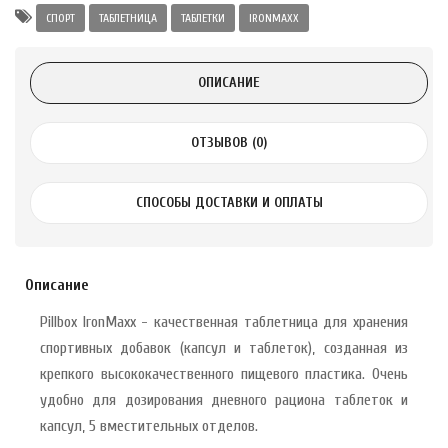
СПОРТ
ТАБЛЕТНИЦА
ТАБЛЕТКИ
IRONMAXX
 с лимоном и
 здорово 75 г
ОПИСАНИЕ
ОТЗЫВОВ (0)
СПОСОБЫ ДОСТАВКИ И ОПЛАТЫ
Описание
Pillbox IronMaxx - качественная таблетница для хранения
спортивных добавок (капсул и таблеток), созданная из
крепкого высококачественного пищевого пластика. Очень
удобно для дозирования дневного рациона таблеток и
капсул, 5 вместительных отделов.