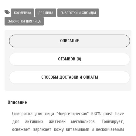
а Укрепление
Alatai 75 мл
КОСМЕТИКА
ДЛЯ ЛИЦА
СЫВОРОТКИ И ФЛЮИДЫ
СЫВОРОТКИ ДЛЯ ЛИЦА
.
ОПИСАНИЕ
ноградных
LE DE PEPINS DE
ОТЗЫВОВ (0)
.
СПОСОБЫ ДОСТАВКИ И ОПЛАТЫ
 с лимоном и
 здорово 75 г
Описание
Сыворотка для лица "Энергетическая" 100% must have
для активных жителей мегаполисов. Тонизирует,
освежает, заряжает кожу витаминами и нескончаемым