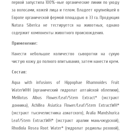
первой запустила 100%-ные органические линии по уходу
за волосами, кожей лица и телом. Владеет крупнейшей в
Европе органической фермой площадью в 33 га. Продукция
Natura Siberica не тестируется на животных, однако
содержит компоненты животного происхождения.
Применение:
Нанести небольшое количество сыворотки на сухую
чистую кожу до полного впитывания, затем нанести крем.
Состав:
Aqua with infusions of Hippophae Rhamnoides Fruit
WaterWHH (органический гидролат алтайской облепихи),
Melilotus Albus Flower/Leaf/Stem Extract* (экстракт
донника), Achillea Asiatica Flower/Leaf/Stem ExtractWH*
(экстракт тысячелистника азиатского), Aralia Mandshurica
Leaf/Stem ExtractWH* (экстракт аралии маньчжурской),
Rhodiola Rosea Root Water* (гидролат родиолы розовой),