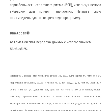
вариабельность сердечного ритма (ВСР), используя легкую
вибрацию для потери напряжения. Начните свою
шестинедельную антистрессовую программу.
Bluetooth®
Автоматическая передача данных с использованием
Bluetooth®.
Изготовитель: Бойрер Гмбх, Софлингер штрассе 218, 89077-УЛМ, Германия. Импортер: ЗАО
«Территория Эдельвейс», 220056, г. Минск, ул. 50 лет Победы, д. 8, пом. 56. Сервисный
центр: г. Минск, ул. Сурганова, 57Б, офис 162, тел.: +375 17 299 09 11; service@beurer-
belarus.by. Производители оставляют за собой право изменять внешний вид,
характеристики и комплектацию товара, предварительно не уведомляя продавцов и
потребителей. Заранее приносим извинения за возможные неточности в описании и