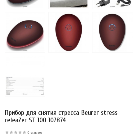
уфле с
ишней в
ола..
а Укрепление
Alatai 75 мл
.
Прибор для снятия стресса Beurer stress
ноградных
LE DE PEPINS DE
releaZer ST 100 107874
0 отзывов
.