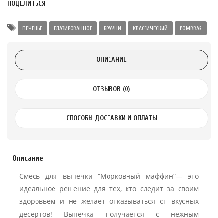
ПОДЕЛИТЬСЯ
ПЕЧЕНЬЕ
ГЛАЗИРОВАННОЕ
БРАУНИ
КЛАССИЧЕСКИЙ
BOMBBAR
уфле с
ишней в
ОПИСАНИЕ
ола..
ОТЗЫВОВ (0)
а Укрепление
Alatai 75 мл
СПОСОБЫ ДОСТАВКИ И ОПЛАТЫ
.
Описание
ноградных
Смесь для выпечки “Морковный маффин“— это
LE DE PEPINS DE
идеальное решение для тех, кто следит за своим
здоровьем и не желает отказываться от вкусных
десертов! Выпечка получается с нежным
.