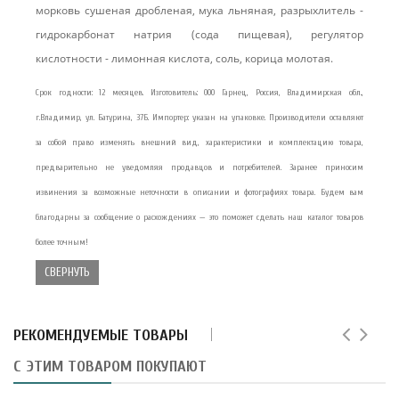
морковь сушеная дробленая, мука льняная, разрыхлитель -
гидрокарбонат натрия (сода пищевая), регулятор
кислотности - лимонная кислота, соль, корица молотая.
Срок годности: 12 месяцев. Изготовитель: ООО Гарнец, Россия, Владимирская обл.,
г.Владимир, ул. Батурина, 37Б. Импортер: указан на упаковке. Производители оставляют
за собой право изменять внешний вид, характеристики и комплектацию товара,
предварительно не уведомляя продавцов и потребителей. Заранее приносим
извинения за возможные неточности в описании и фотографиях товара. Будем вам
благодарны за сообщение о расхождениях — это поможет сделать наш каталог товаров
более точным!
СВЕРНУТЬ
РЕКОМЕНДУЕМЫЕ ТОВАРЫ
С ЭТИМ ТОВАРОМ ПОКУПАЮТ