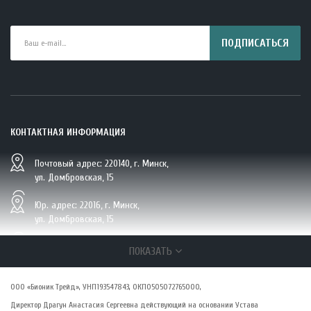
ПОДПИСАТЬСЯ
КОНТАКТНАЯ ИНФОРМАЦИЯ
Почтовый адрес: 220140, г. Минск,
BIO Кокосовая вода тетрапак 330 мл Vietcoco 112878..
ул. Домбровская, 15
5.23 руб.
Юр. адрес: 22016, г. Минск,
ул. Домбровская, 15
+375 (29/33/25) 6 270 870, г. Минск,
ПОКАЗАТЬ
ул. Домбровская, 15
ООО «Бионик Трейд», УНП193547843, ОКПО505072765000,
zakaz@vsepolezno.by
Директор Драгун Анастасия Сергеевна действующий на основании Устава