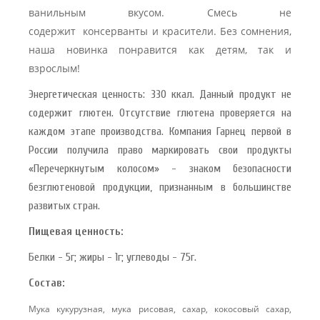
ванильным вкусом. Смесь не
 с лимоном и
содержит консерванты и красители. Без сомнения,
 здорово 75 г
наша новинка понравится как детям, так и
взрослым!
Энергетическая ценность: 330 ккал. Данный продукт не
содержит глютен. Отсутствие глютена проверяется на
каждом этапе производства. Компания Гарнец первой в
России получила право маркировать свои продукты
«Перечеркнутым колосом» - знаком безопасности
безглютеновой продукции, признанным в большинстве
развитых стран.
Пищевая ценность:
Белки - 5г; жиры - 1г; углеводы - 75г.
Состав:
Мука кукурузная, мука рисовая, сахар, кокосовый сахар,