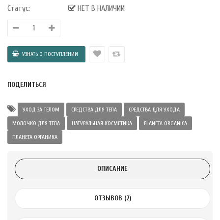
а Укрепление
Статус:
НЕТ В НАЛИЧИИ
Alatai 75 мл
.
ноградных
LE DE PEPINS DE
ПОДЕЛИТЬСЯ
УХОД ЗА ТЕЛОМ
СРЕДСТВА ДЛЯ ТЕЛА
СРЕДСТВА ДЛЯ УХОДА
.
МОЛОЧКО ДЛЯ ТЕЛА
НАТУРАЛЬНАЯ КОСМЕТИКА
PLANETA ORGANICA
 с лимоном и
ПЛАНЕТА ОРГАНИКА
 здорово 75 г
ОПИСАНИЕ
ОТЗЫВОВ (2)