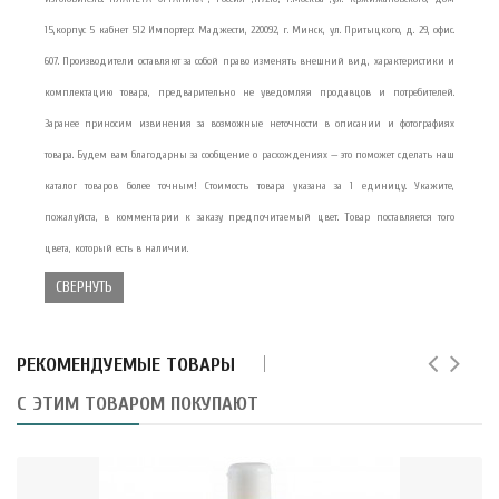
15,корпус 5 кабнет 512 Импортер: Маджести, 220092, г. Минск, ул. Притыцкого, д. 29, офис.
607. Производители оставляют за собой право изменять внешний вид, характеристики и
комплектацию товара, предварительно не уведомляя продавцов и потребителей.
Заранее приносим извинения за возможные неточности в описании и фотографиях
товара. Будем вам благодарны за сообщение о расхождениях — это поможет сделать наш
каталог товаров более точным! Стоимость товара указана за 1 единицу. Укажите,
пожалуйста, в комментарии к заказу предпочитаемый цвет. Товар поставляется того
цвета, который есть в наличии.
СВЕРНУТЬ
РЕКОМЕНДУЕМЫЕ ТОВАРЫ
С ЭТИМ ТОВАРОМ ПОКУПАЮТ