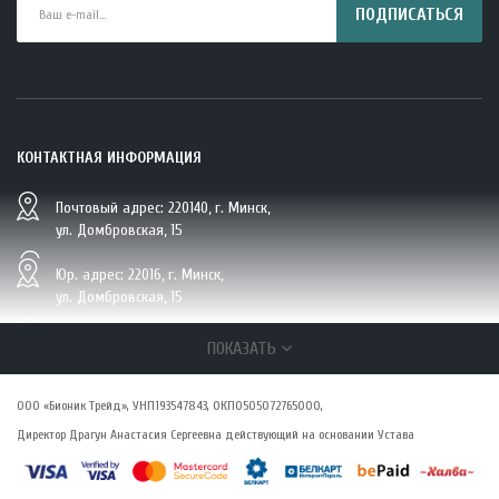
ПОДПИСАТЬСЯ
КОНТАКТНАЯ ИНФОРМАЦИЯ
Почтовый адрес: 220140, г. Минск,
BIO Кокосовая вода тетрапак 330 мл Vietcoco 112878..
ул. Домбровская, 15
5.23 руб.
Юр. адрес: 22016, г. Минск,
ул. Домбровская, 15
+375 (29/33/25) 6 270 870, г. Минск,
ПОКАЗАТЬ
ул. Домбровская, 15
ООО «Бионик Трейд», УНП193547843, ОКПО505072765000,
zakaz@vsepolezno.by
Директор Драгун Анастасия Сергеевна действующий на основании Устава
О КОМПАНИИ
О нас