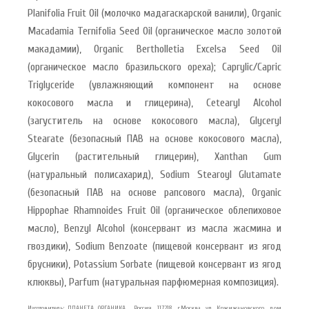
Planifolia Fruit Oil (молочко мадагаскарской ванили), Organic
Macadamia Ternifolia Seed Oil (органическое масло золотой
макадамии), Organic Bertholletia Excelsa Seed Oil
(органическое масло бразильского ореха); Caprylic/Capric
Triglyceride (увлажняющий компонент на основе
кокосового масла и глицерина), Cetearyl Alcohol
(загуститель на основе кокосового масла), Glyceryl
Stearate (безопасный ПАВ на основе кокосового масла),
Glycerin (растительный глицерин), Xanthan Gum
(натуральный полисахарид), Sodium Stearoyl Glutamate
(безопасный ПАВ на основе рапсового масла), Organic
Hippophae Rhamnoides Fruit Oil (органическое облепиховое
масло), Benzyl Alcohol (консервант из масла жасмина и
гвоздики), Sodium Benzoate (пищевой консервант из ягод
брусники), Potassium Sorbate (пищевой консервант из ягод
клюквы), Parfum (натуральная парфюмерная композиция).
Изготовитель: ПЛАНЕТА ОРГАНИКА , Россия ,117218, г.Москва ,ул. Кржижановского, дом