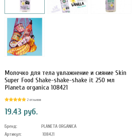
Молочко для тела увлажнение и сияние Skin
Super Food Shake-shake-shake it 250 мл
Planeta organica 108421
2 отзывов
уфле с
ишней в
19.43 руб.
ола..
Бренд:
PLANETA ORGANICA
Артикул:
108421