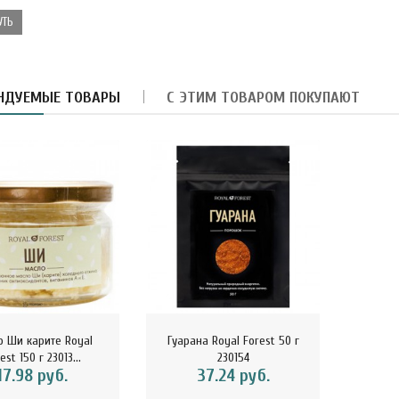
УТЬ
армелад-суфле с
НДУЕМЫЕ ТОВАРЫ
блоком и вишней в
С ЭТИМ ТОВАРОМ ПОКУПАЮТ
орьком шокола..
8.40 руб.
убная паста Укрепление
мали Magic Alatai 75 мл
..
10.41 руб.
асло из виноградных
осточек HUILE DE PEPINS
о Ши карите Royal
Гуарана Royal Forest 50 г
E R..
est 150 г 23013...
230154
17.98 руб.
37.24 руб.
32.29 руб.