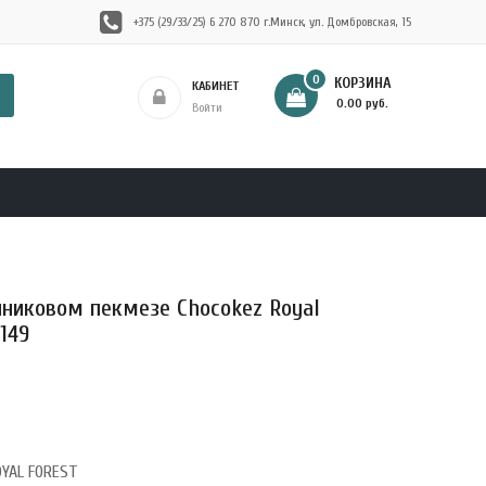
+375 (29/33/25) 6 270 870 г.Минск, ул. Домбровская, 15
0
КОРЗИНА
КАБИНЕТ
- 0.00 руб.
Войти
никовом пекмезе Chocokez Royal
0149
OYAL FOREST