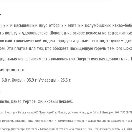
е
нный и насыщенный вкус отборных элитных колумбийских какао-боб
ть пользу и удовольствие. Шоколад на основе пекмеза не содержит сах
низкий гликемический индекс продукта делает его подходящим дл
ом. Эта плитка для тех, кто обожает насыщенную горечь темного шоко
дуальная непереносимость компонентов. Энергетическая ценность (на 10
ая ценность:
 6,8 г, Жиры - 35,9 г, Углеводы - 26,5 г.
:
масло, какао тертое, финиковый пекмез.
ти: 9 месяцев. Изготовитель: ООО "ТрансКэроб", г. Москва, ул. Каспийская, дом 24, к. 3. Импортер: ООО "ПРО О
во изменять внешний вид, характеристики и комплектацию товара, предварительно не уведомляя прод
 фотографиях товара. Будем вам благодарны за сообщение о расхождениях — это поможет сделать наш катал