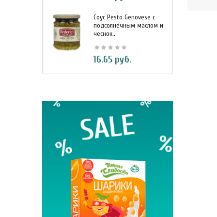
Соус Pesto Genovese c
М
подсолнечным маслом и
и
чеснок..
7
16.65 руб.
BIO Кок
330 м