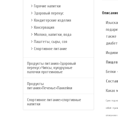
Горячие напитки
Описани
Здоровый перекус
Кондитерские изделия
Изыска
Консервация
подари
Молоко, напитки, вода
также 
Паштеты, сыры, соя
диабет
Спортивное питание
Индиви
Пищев
Продукты питания>Здоровый
перекус>Чипсы, кукурузные
Белки -
палочки протеиновые
Состав
Продукты
питания>Печенье>Панкейки
Какао 
Спортивное питание>спортивные
Срок годнос
напитки
собой пра
описании и