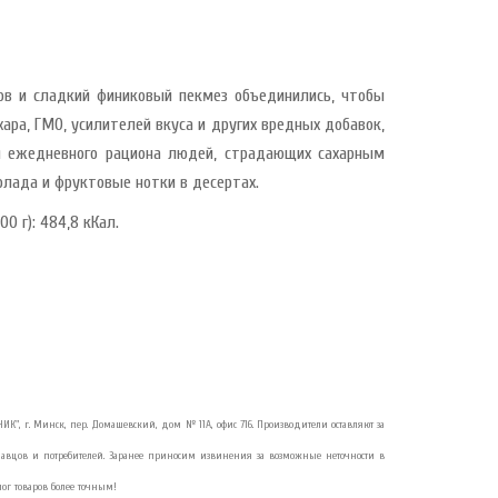
ов и сладкий финиковый пекмез объединились, чтобы
ара, ГМО, усилителей вкуса и других вредных добавок,
я ежедневного рациона людей, страдающих сахарным
лада и фруктовые нотки в десертах.
0 г): 484,8 кКал.
РГАНИК", г. Минск, пер. Домашевский, дом № 11А, офис 716. Производители оставляют за
авцов и потребителей. Заранее приносим извинения за возможные неточности в
ог товаров более точным!