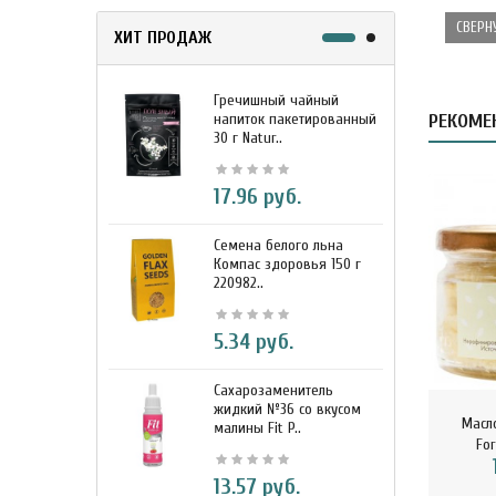
СВЕРН
ХИТ ПРОДАЖ
Гречишный чайный
М
напиток пакетированный
РЕКОМЕ
я
30 г Natur..
г
17.96 руб.
Семена белого льна
З
Компас здоровья 150 г
э
220982..
К
5.34 руб.
Сахарозаменитель
М
жидкий №36 со вкусом
к
Масл
малины Fit P..
D
For
13.57 руб.