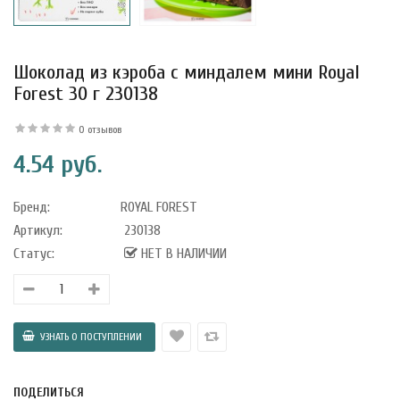
Шоколад из кэроба с миндалем мини Royal
Forest 30 г 230138
0 отзывов
4.54 руб.
Бренд:
ROYAL FOREST
Артикул:
230138
Статус:
НЕТ В НАЛИЧИИ
уфле с
ишней в
ола..
а Укрепление
ПОДЕЛИТЬСЯ