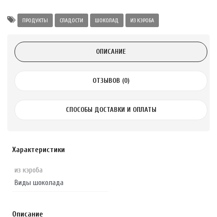
Alatai 75 мл
ПРОДУКТЫ
СЛАДОСТИ
ШОКОЛАД
ИЗ КЭРОБА
.
ОПИСАНИЕ
ноградных
LE DE PEPINS DE
ОТЗЫВОВ (0)
.
СПОСОБЫ ДОСТАВКИ И ОПЛАТЫ
 с лимоном и
 здорово 75 г
Характеристики
из кэроба
Виды шоколада
Описание