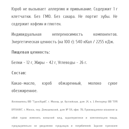
Кэроб не вызывает аллергию и привыкание. Содержит 1 г
клетчатки. Без ГМО. Без сахара. Не портит зубы. Не
содержит кофеин и глютен.
Индивидуальная непереносимость компонентов.
Энергетическая ценность (на 100 г): 540 кКал / 2255 кДж.
Пищевая ценность:
Белки - 12 г, Жиры - 42 г, Углеводы - 26 г.
Состав:
Какао-масло, кэроб обжаренный, молоко сухое
обезжиренное.
Изготовитель: ООО "ТрансКэроб", г. Москва, ул. Каспийская, дом 24, к. 3. Импортер: ООО "ПРО
ОРГАНИК", г. Минск, пер. Домашевский, дом № 11А, офис 716. Производители оставляют за
собой право изменять внешний вид, характеристики и комплектацию товара,
предварительно не уведомляя продавцов и потребителей. Заранее приносим