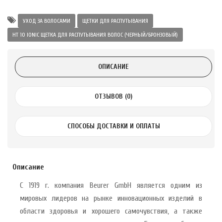
 с лимоном и
УХОД ЗА ВОЛОСАМИ
ЩЕТКИ ДЛЯ РАСПУТЫВАНИЯ
 здорово 75 г
HT 10 IONIC ЩЕТКА ДЛЯ РАСПУТЫВАНИЯ ВОЛОС (ЧЕРНЫЙ/БРОНЗОВЫЙ)
ОПИСАНИЕ
ОТЗЫВОВ (0)
СПОСОБЫ ДОСТАВКИ И ОПЛАТЫ
Описание
С 1919 г. компания Beurer GmbH является одним из
мировых лидеров на рынке инновационных изделий в
области здоровья и хорошего самочувствия, а также