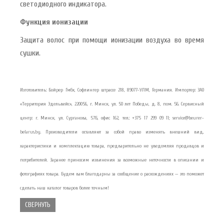
светодиодного индикатора.
Функция ионизации
Защита волос при помощи ионизации воздуха во время
сушки.
Изготовитель: Бойрер Гмбх, Софлингер штрассе 218, 89077-УЛМ, Германия. Импортер: ЗАО
«Территория Эдельвейс», 220056, г. Минск, ул. 50 лет Победы, д. 8, пом. 56. Сервисный
центр: г. Минск, ул. Сурганова, 57Б, офис 162, тел.: +375 17 299 09 11; service@beurer-
belarus.by. Производители оставляют за собой право изменять внешний вид,
характеристики и комплектацию товара, предварительно не уведомляя продавцов и
потребителей. Заранее приносим извинения за возможные неточности в описании и
фотографиях товара. Будем вам благодарны за сообщение о расхождениях — это поможет
сделать наш каталог товаров более точным!
СВЕРНУТЬ