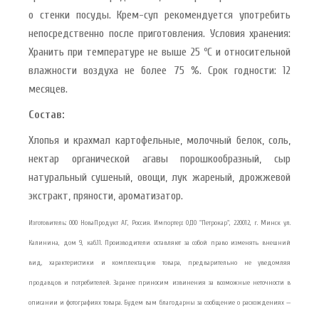
о стенки посуды. Крем-суп рекомендуется употребить
непосредственно после приготовления. Условия хранения:
Хранить при температуре не выше 25 ºС и относительной
влажности воздуха не более 75 %. Срок годности: 12
месяцев.
Состав:
Хлопья и крахмал картофельные, молочный белок, соль,
нектар органической агавы порошкообразный, сыр
натуральный сушеный, овощи, лук жареный, дрожжевой
экстракт, пряности, ароматизатор.
Изготовитель: ООО НоваПродукт АГ, Россия. Импортер: ОДО "Петрокар", 220012, г. Минск ул.
Калинина, дом 9, каб.11. Производители оставляют за собой право изменять внешний
вид, характеристики и комплектацию товара, предварительно не уведомляя
продавцов и потребителей. Заранее приносим извинения за возможные неточности в
описании и фотографиях товара. Будем вам благодарны за сообщение о расхождениях —