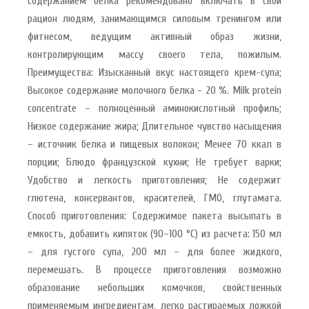
содержанием белка рекомендовано включать в свой
рацион людям, занимающимся силовым тренингом или
фитнесом, ведущим активный образ жизни,
контролирующим массу своего тела, пожилым.
Преимущества: Изысканный вкус настоящего крем-супа;
Высокое содержание молочного белка - 20 %. Milk protein
concentrate – полноценный аминокислотный профиль;
Низкое содержание жира; Длительное чувство насыщения
– источник белка и пищевых волокон; Менее 70 ккал в
порции; Блюдо французской кухни; Не требует варки;
Удобство и легкость приготовления; Не содержит
глютена, консервантов, красителей, ГМО, глутамата.
Способ приготовления: Cодержимое пакета высыпать в
емкость, добавить кипяток (90–100 °С) из расчета: 150 мл
– для густого супа, 200 мл – для более жидкого,
перемешать. В процессе приготовления возможно
образование небольших комочков, свойственных
применяемым ингредиентам, легко растираемых ложкой