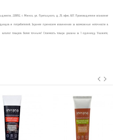
джести, 220092, г. Минск, ул. Притыцкого, д. 29, офис. 607. Производители оставляют
давцов и потребителей. Заранее приносим извинения за возможные неточности в
аталог товаров более точным! Стоимость товара указана за 1 единицу. Укажите,