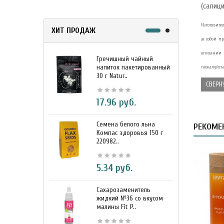
(салици
Изготовител
ХИТ ПРОДАЖ
за собой 
описании и
Гречишный чайный
М
напиток пакетированный
я
пожалуйста
30 г Natur..
г
СВЕРН
17.96 руб.
Семена белого льна
З
РЕКОМЕ
Компас здоровья 150 г
э
220982..
К
5.34 руб.
Сахарозаменитель
М
жидкий №36 со вкусом
к
малины Fit P..
D