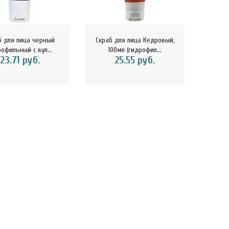
б для лица черный
Скраб для лица Кедровый,
Пили
офильный с вул...
100мл (гидрофил...
ри
23.71 руб.
25.55 руб.
kaSport Шоколад
ChikaSport Шоколад
ChikaS
ный 100 г CHIKALAB
молочный с фундуком 100 г
веган
113116..
CHIKA..