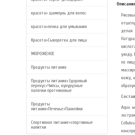
Описани
красота> шампунь для волос
Рисов
отшелу
красота>пенка для умывания
делая 
Натура
Красота>Сыворотка для лица
кислот
МОРОЖЕНОЕ
уходу.
по лиц
Продукты питания
массир
кожу, 
Продукты питания>Здоровый
перекус>Чипсы, кукурузные
образу
палочки протеиновые
Состав
Продукты
Aqua wi
питания>Печенье>Панкейки
экстрак
Спортивное питание>спортивные
Cellul
напитки
консер