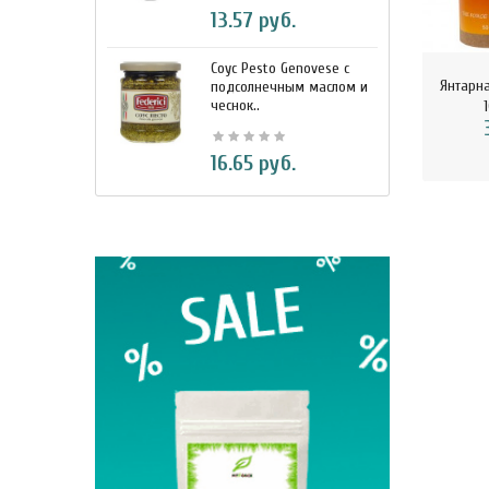
13.57 руб.
Соус Pesto Genovese c
М
Янтарна
подсолнечным маслом и
и
чеснок..
7
1
16.65 руб.
BIO Кок
330 м