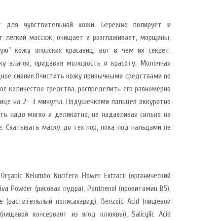
т для чувствительной кожи. Бережно полирует и
т легкий массаж, очищает и разглаживает, морщины,
ю" кожу японских красавиц, вот в чем их секрет.
у влагой, придавая молодость и красоту. Молочная
дное сияние.Очистить кожу привычными средствами по
ое количество средства, распределить его равномерно
а лице на 2- 3 минуты. Подушечками пальцев аккуратно
ть надо мягко и деликатно, не надавливая сильно на
е. Скатывать маску до тех пор, пока под пальцами не
 Organic Nelumbo Nucifera Flower Extract (органический
tiva Powder (рисовая пудра), Panthenol (провитамин В5),
ate (растительный полисахарид), Benzoic Acid (пищевой
 (пищевой консервант из ягод клюквы), Salicylic Acid