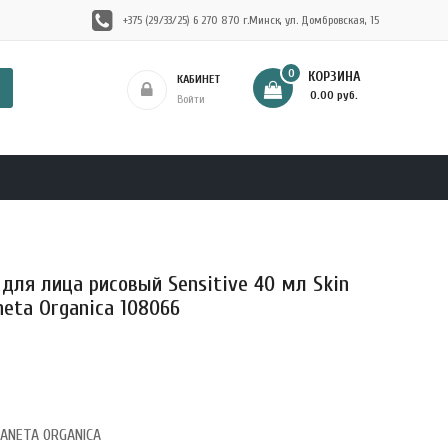
+375 (29/33/25) 6 270 870 г.Минск, ул. Домбровская, 15
0
КОРЗИНА
КАБИНЕТ
- 0.00 руб.
Войти
для лица рисовый Sensitive 40 мл Skin
neta Organica 108066
LANETA ORGANICA