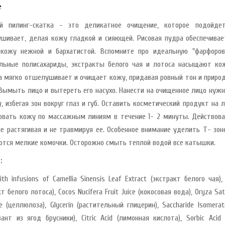
е
ый пилинг-скатка - это деликатное очищение, которое подойде
шивает, делая кожу гладкой и сияющей. Рисовая пудра обеспечивае
кожу нежной и бархатистой. Вспомните про идеальную "фарфорову
льные полисахариды, экстракты белого чая и лотоса насыщают кож
а мягко отшелушивает и очищает кожу, придавая ровный тон и приро
 Вымыть лицо и вытереть его насухо. Нанести на очищенное лицо нужн
у, избегая зон вокруг глаз и губ. Оставить косметический продукт н
овать кожу по массажным линиям в течение 1- 2 минуты. Действова
не растягивая и не травмируя ее. Особенное внимание уделить Т- зон
ются мелкие комочки. Осторожно смыть теплой водой все катышки.
:
th infusions of Camellia Sinensis Leaf Extract (экстракт белого чая),
т белого лотоса), Cocos Nucifera Fruit Juice (кокосовая вода), Oryza Sa
ose (целлюлоза), Glycerin (растительный глицерин), Saccharide Isomer
вант из ягод брусники), Citric Acid (лимонная кислота), Sorbic Acid