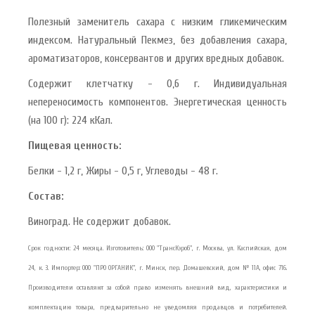
Полезный заменитель сахара с низким гликемическим
индексом. Натуральный Пекмез, без добавления сахара,
ароматизаторов, консервантов и других вредных добавок.
Содержит клетчатку - 0,6 г. Индивидуальная
непереносимость компонентов. Энергетическая ценность
(на 100 г): 224 кКал.
Пищевая ценность:
Белки - 1,2 г, Жиры - 0,5 г, Углеводы - 48 г.
Состав:
Виноград. Не содержит добавок.
Срок годности: 24 месяца. Изготовитель: ООО "ТрансКэроб", г. Москва, ул. Каспийская, дом
24, к. 3. Импортер: ООО "ПРО ОРГАНИК", г. Минск, пер. Домашевский, дом № 11А, офис 716.
Производители оставляют за собой право изменять внешний вид, характеристики и
комплектацию товара, предварительно не уведомляя продавцов и потребителей.