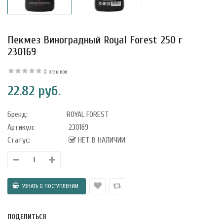
Пекмез Виноградный Royal Forest 250 г
230169
0 отзывов
22.82 руб.
Бренд:
ROYAL FOREST
Артикул:
230169
Статус:
НЕТ В НАЛИЧИИ
уфле с
ишней в
ола..
а Укрепление
ПОДЕЛИТЬСЯ