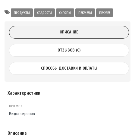
Alatai 75 мл
ПРОДУКТЫ
СЛАДОСТИ
СИРОПЫ
ПЕКМЕЗЫ
ПЕКМЕЗ
.
ОПИСАНИЕ
ноградных
LE DE PEPINS DE
ОТЗЫВОВ (0)
.
СПОСОБЫ ДОСТАВКИ И ОПЛАТЫ
 с лимоном и
 здорово 75 г
Характеристики
пекмез
Виды сиропов
Описание