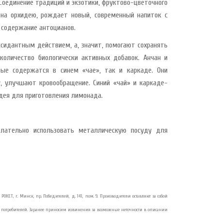
Соединение традиций и экзотики, фруктово-цветочного
 на орхидею, рождает новый, современный напиток с
 содержание антоцианов.
сидантным действием, а, значит, помогают сохранять
количество биологически активных добавок. Анчан и
ые содержатся в синем «чае», так и каркаде. Они
 улучшают кровообращение. Синий «чай» и каркаде-
 идея для приготовления лимонада.
елательно использовать металлическую посуду для
РОКЕТ, г. Минск, пр. Победителей, д. 141, пом. 9. Производители оставляют за собой
потребителей. Заранее приносим извинения за возможные неточности в описании