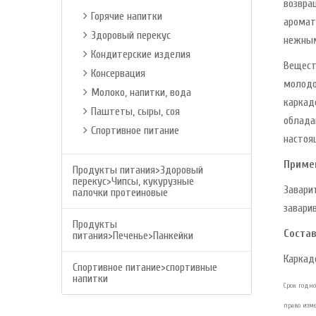
возвра
Горячие напитки
аромат
Здоровый перекус
нежным
Кондитерские изделия
Вещест
Консервация
молодо
Молоко, напитки, вода
каркад
Паштеты, сыры, соя
облада
Спортивное питание
настоя
Приме
Продукты питания>Здоровый
перекус>Чипсы, кукурузные
Завари
палочки протеиновые
завари
Продукты
Состав
питания>Печенье>Панкейки
Каркад
Спортивное питание>спортивные
напитки
Срок годно
право изм