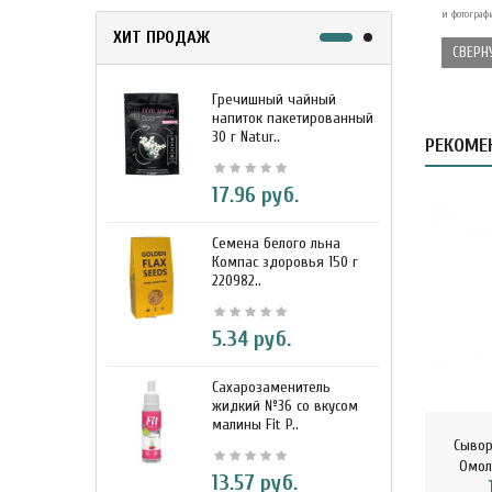
и фотограф
ХИТ ПРОДАЖ
СВЕРН
Гречишный чайный
М
напиток пакетированный
я
30 г Natur..
г
РЕКОМЕ
17.96 руб.
Семена белого льна
З
Компас здоровья 150 г
э
220982..
К
5.34 руб.
Сахарозаменитель
М
жидкий №36 со вкусом
к
малины Fit P..
D
Сывор
Омол
13.57 руб.