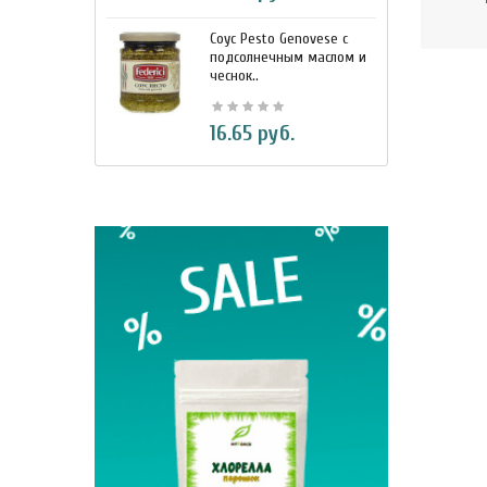
Соус Pesto Genovese c
М
подсолнечным маслом и
и
чеснок..
7
16.65 руб.
BIO Кок
330 м