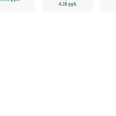
4.28 руб.
ини-хлебцы с лимоном
 имбирём Ешь здорово
5 г 1..
4.42 руб.
осовая вода тетрапак
ChikaSport Шоколад белый с
Chi
л Vietcoco 112878..
миндалем и кокосовыми ч..
молоч
5.23 руб.
15.25 руб.