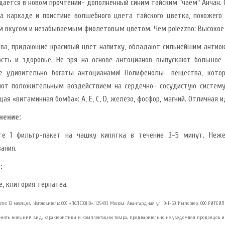
щается в новом прочтении- дополненный синим тайским "чаем" Анчан. 
а каркаде и поистине волшебного цвета тайского цветка, похожего
 вкусом и незабываемым фиолетовым цветом. Чем polezzno: Высокое
ва, придающие красивый цвет напитку, обладают сильнейшим антиок
сть и здоровье. Не зря на основе антоцианов выпускают большое 
е удивительно богаты антоцианами! Полифенолы- вещества, котор
ют положительным воздействием на сердечно- сосудистую систему,
щая «витаминная бомба»: A, E, C, D, железо, фосфор, магний. Отличная
нение:
те 1 фильтр-пакет на чашку кипятка в течение 3-5 минут. Неж
вания.
:
е, клитория тернатеа.
сти: 12 месяцев. Изготовитель: ООО «ПОЛЕЗЗНО», 125493 Москва, Авангардная ул, 9-1-59. Импортер: ООО РИТЕЙЛ 
енять внешний вид, характеристики и комплектацию товара, предварительно не уведомляя продавцов и 