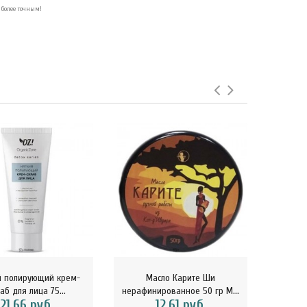
 более точным!
й полирующий крем-
Масло Карите Ши
Чай Го
аб для лица 75...
нерафинированное 50 гр М...
21.66 руб.
12.61 руб.