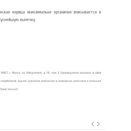
лонская корица максимально органично вписывается в
куснейшую выпечку.
РОКЕТ, г. Минск, пр. Победителей, д. 141, пом. 9. Производители оставляют за собой
потребителей. Заранее приносим извинения за возможные неточности в описании
 более точным!