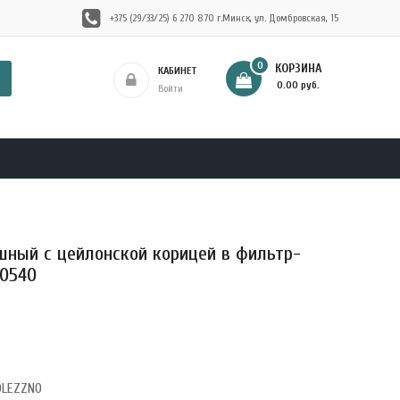
+375 (29/33/25) 6 270 870 г.Минск, ул. Домбровская, 15
0
КОРЗИНА
КАБИНЕТ
- 0.00 руб.
Войти
шный с цейлонской корицей в фильтр-
60540
OLEZZNO