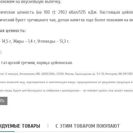
похожим на вкуснейшую выпечку.
тическая ценность (на 100 г): 290,1 кКал/1215 кДж. Настоящая цей
ический букет гречишного чая, делая напиток еще более похожим на в
ая ценность:
 14,5 г, Жиры - 1,4 г, Углеводы - 51,3 г.
:
 татарской гречихи, корица цейлонская.
сти: 12 месяцев. Изготовитель: ООО «ПОЛЕЗЗНО», 125493 Москва, Авангардная ул, 9-1-59. Импортер: ООО РИТЕЙЛ 
енять внешний вид, характеристики и комплектацию товара, предварительно не уведомляя продавцов и 
иях товара. Будем вам благодарны за сообщение о расхождениях — это поможет сделать наш каталог товаров
УТЬ
НДУЕМЫЕ ТОВАРЫ
С ЭТИМ ТОВАРОМ ПОКУПАЮТ