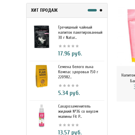
ХИТ ПРОДАЖ
Гречишный чайный
М
напиток пакетированный
я
30 г Natur..
г
17.96 руб.
Семена белого льна
З
Компас здоровья 150 г
э
Напито
220982..
К
Ба
5.34 руб.
Сахарозаменитель
М
жидкий №36 со вкусом
к
малины Fit P..
D
13.57 руб.