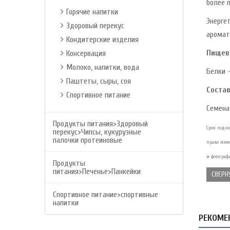
более 
Горячие напитки
Энерге
Здоровый перекус
аромат
Кондитерские изделия
Пищев
Консервация
Молоко, напитки, вода
Белки -
Паштеты, сыры, соя
Состав
Спортивное питание
Семена
Продукты питания>Здоровый
Срок годно
перекус>Чипсы, кукурузные
палочки протеиновые
право изм
и фотограф
Продукты
питания>Печенье>Панкейки
СВЕРН
Спортивное питание>спортивные
напитки
РЕКОМЕ