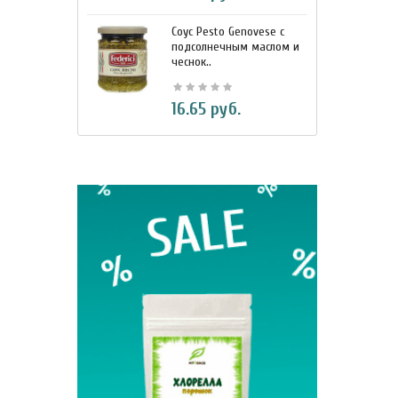
Соус Pesto Genovese c
М
подсолнечным маслом и
и
чеснок..
7
BIO Кок
16.65 руб.
330 м