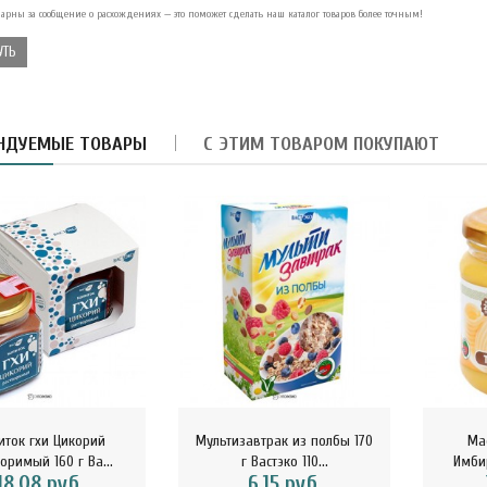
арны за сообщение о расхождениях — это поможет сделать наш каталог товаров более точным!
УТЬ
армелад-суфле с
блоком и вишней в
орьком шокола..
НДУЕМЫЕ ТОВАРЫ
С ЭТИМ ТОВАРОМ ПОКУПАЮТ
8.40 руб.
убная паста Укрепление
мали Magic Alatai 75 мл
..
10.41 руб.
асло из виноградных
осточек HUILE DE PEPINS
E R..
иток гхи Цикорий
Мультизавтрак из полбы 170
Ма
оримый 160 г Ва...
г Вастэко 110...
Имбир
32.29 руб.
18.08 руб.
6.15 руб.