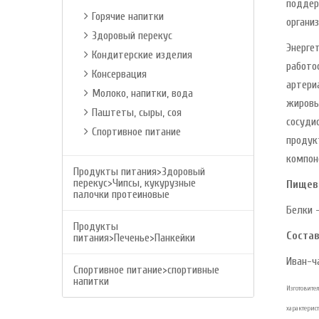
поддер
Горячие напитки
органи
Здоровый перекус
Энерге
Кондитерские изделия
работо
Консервация
артери
Молоко, напитки, вода
жировы
Паштеты, сыры, соя
сосуди
Спортивное питание
продук
компон
Продукты питания>Здоровый
перекус>Чипсы, кукурузные
Пищев
палочки протеиновые
Белки -
Продукты
Состав
питания>Печенье>Панкейки
Иван-ч
Спортивное питание>спортивные
напитки
Изготовите
характери