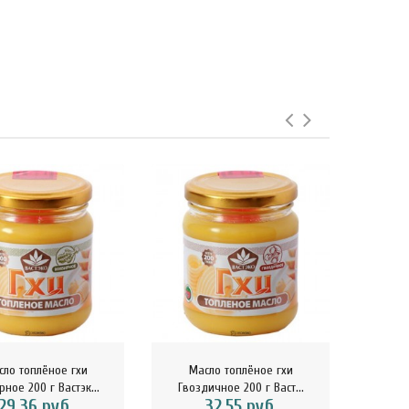
сло топлёное гхи
Масло топлёное гхи
Зёрна
ное 200 г Вастэк...
Гвоздичное 200 г Васт...
с
29.36 руб.
32.55 руб.