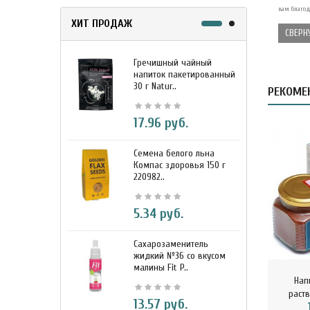
вам благод
ХИТ ПРОДАЖ
СВЕРН
Гречишный чайный
М
напиток пакетированный
я
30 г Natur..
г
РЕКОМЕ
17.96 руб.
Семена белого льна
З
Компас здоровья 150 г
э
220982..
К
5.34 руб.
Сахарозаменитель
М
жидкий №36 со вкусом
к
малины Fit P..
D
Нап
раств
13.57 руб.