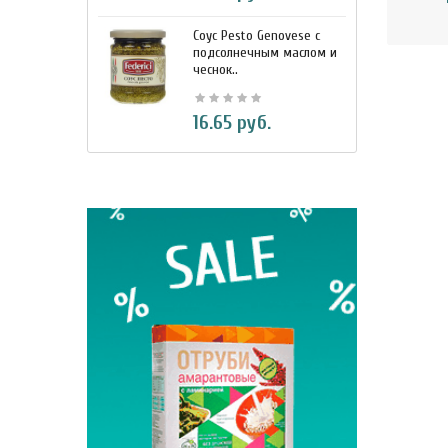
Соус Pesto Genovese c
М
подсолнечным маслом и
и
чеснок..
7
16.65 руб.
BIO Кок
330 м