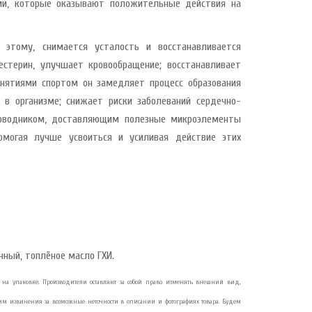
ми, которые оказывают положительные действия на
я этому, снимается усталость и восстанавливается
естерин, улучшает кровообращение; восстанавливает
занятиями спортом он замедляет процесс образования
в организме; снижает риски заболеваний сердечно-
роводником, доставляющим полезные микроэлементы
омогая лучше усвоиться и усиливая действие этих
нный, топлёное масло ГХИ.
зан на упаковке. Производители оставляют за собой право изменять внешний вид,
им извинения за возможные неточности в описании и фотографиях товара. Будем