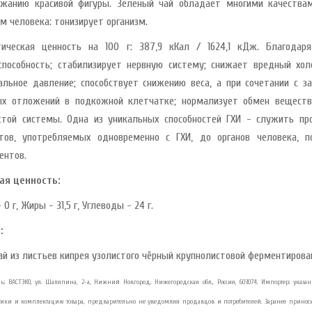
жанию красивой фигуры. Зеленый чай обладает многими качества
зм человека: тонизирует организм.
тическая ценность на 100 г: 387,9 кКал / 1624,1 кДж. Благодар
способность; стабилизирует нервную систему; снижает вредный хол
альное давление; способствует снижению веса, а при сочетании с 
х отложений в подкожной клетчатке; нормализует обмен веществ 
стой системы. Одна из уникальных способностей ГХИ - служить п
тов, употребляемых одновременно с ГХИ, до органов человека, п
ентов.
ая ценность:
 0 г, Жиры - 31,5 г, Углеводы - 24 г.
:
ай из листьев кипрея узолистого чёрный крупнолистовой ферментирова
ль: ВАСТЭКО, ул. Шаляпина, 2-а, Нижний Новгород, Нижегородская обл., Россия, 603074. Импортер: ука
стики и комплектацию товара, предварительно не уведомляя продавцов и потребителей. Заранее принос