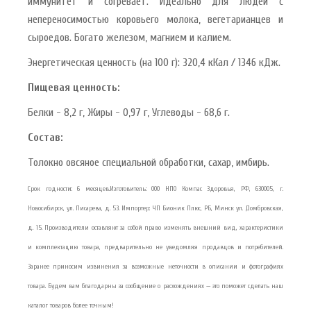
иммунитет и согревает. Идеально для людей с
непереносимостью коровьего молока, вегетарианцев и
сыроедов. Богато железом, магнием и калием.
Энергетическая ценность (на 100 г): 320,4 кКал / 1346 кДж.
Пищевая ценность:
Белки - 8,2 г, Жиры - 0,97 г, Углеводы - 68,6 г.
Состав:
Толокно овсяное специальной обработки, сахар, имбирь.
Срок годности: 6 месяцев.Изготовитель: ООО НПО Компас Здоровья, РФ, 630005, г.
Новосибирск, ул. Писарева, д. 53. Импортер: ЧП Бионик Плюс, РБ, Минск ул. Домбровская,
д. 15. Производители оставляют за собой право изменять внешний вид, характеристики
и комплектацию товара, предварительно не уведомляя продавцов и потребителей.
Заранее приносим извинения за возможные неточности в описании и фотографиях
товара. Будем вам благодарны за сообщение о расхождениях — это поможет сделать наш
каталог товаров более точным!