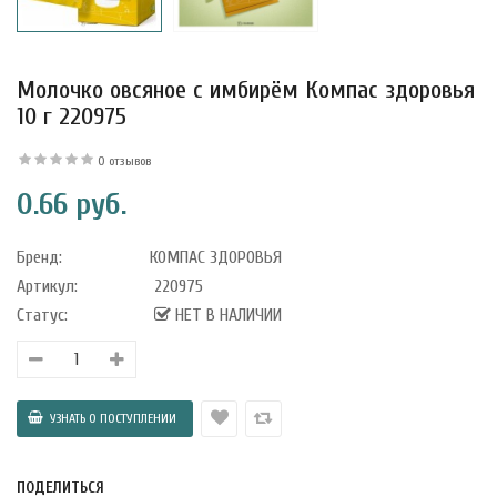
Молочко овсяное с имбирём Компас здоровья
10 г 220975
0 отзывов
0.66 руб.
Бренд:
КОМПАС ЗДОРОВЬЯ
Артикул:
220975
Статус:
НЕТ В НАЛИЧИИ
уфле с
ишней в
ола..
а Укрепление
ПОДЕЛИТЬСЯ