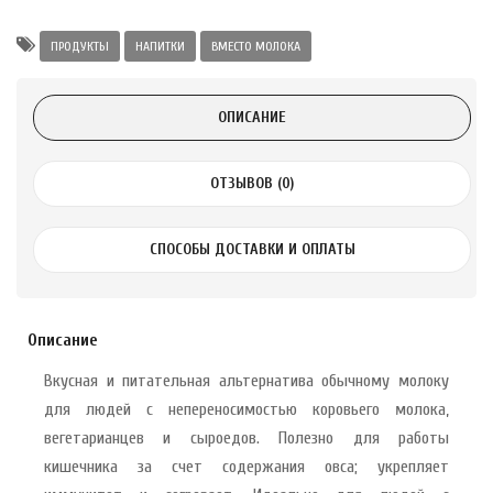
Alatai 75 мл
ПРОДУКТЫ
НАПИТКИ
ВМЕСТО МОЛОКА
.
ОПИСАНИЕ
ноградных
LE DE PEPINS DE
ОТЗЫВОВ (0)
.
СПОСОБЫ ДОСТАВКИ И ОПЛАТЫ
 с лимоном и
 здорово 75 г
Описание
Вкусная и питательная альтернатива обычному молоку
для людей с непереносимостью коровьего молока,
вегетарианцев и сыроедов. Полезно для работы
кишечника за счет содержания овса; укрепляет