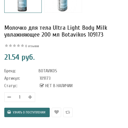
Молочко для тела Ultra Light Body Milk
увлажняющее 200 мл Botavikos 109173
0 отзывов
21.54 руб.
Бренд:
BOTAVIKOS
Артикул:
109173
Статус:
НЕТ В НАЛИЧИИ
уфле с
ишней в
ола..