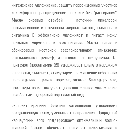
интенсивное увлажнение, защиту поврежденных участков
и комфортное распределение по коже без "растирания".
Масло рисовых отрубей – источник линолевой,
пальмитиновой и олеиновой жирных кислот, сквалена и
витамина Е, эффективно увлажняет и питает кожу,
придавая упругость и омолаживая. Масла какао и
абрикосовых косточек восстанавливают эпидермис,
разглаживают рельеф, избавляют от шелушения. D-
пантенол (провитамин B5) удерживает влагу в наружном
слое кожи, смягчает, стимулирует заживление небольших
повреждений – ранок, порезов, ожогов. Благодаря соку
алоэ вера кожа получает дополнительное увлажнение,
приобретает здоровый подтянутый вид.
Экстракт крапивы, богатый витаминами, успокаивает
раздраженную кожу, уменьшает покраснения. Природный
карнаубский воск поддерживает оптимальный водно-
жировой баланс, оберегает кожу от пересыхания и