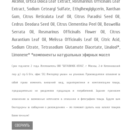
Alcohol, Urtica Dioica Leaf Extract, Rosmarinus Officinalis Leaf
Extract, Sodium Cetearyl Sulfate, Ethylhexylglycerin, Xanthan
Gum, Citrus Reticulata Leaf Oil, Citrus Paradisi Seed Oil,
Cedrus Deodara Seed Oil, Citrus Clementina Peel Oil, Boswellia
Serrata Oil, Rosmarinus Officinalis Flower Oil, Citrus
Aurantium Leaf Oil, Melissa Officinalis Leaf Oil, Citric Acid,
Sodium Citrate, Tetrasodium Glutamate Diacetate, Linalool*,
Limonene* *компоненты натуральных эфирных масел
Срок годности: 2 года. Изготовитель: ООО "БОТАВИКОС-КЛАБ", г Москва, 2-й Котляковский
пер д.1 стр 6 б/н, офис 512. Импортер: указан на упаковке. Производители оставляют за
собой право изменять внешний вид, характеристики и комплектацию товара,
предварительно не уведомляя продавцов и потребителей. Заранее приносим
извинения за возможные неточности в описании и фотографиях товара. Будем вам
благодарны за сообщение о расхождениях — это поможет сделать наш каталог товаров
более точным!
СВЕРНУТЬ