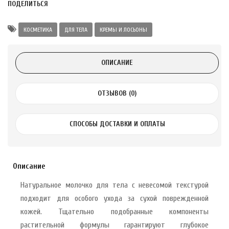
ПОДЕЛИТЬСЯ
а Укрепление
Alatai 75 мл
КОСМЕТИКА
ДЛЯ ТЕЛА
КРЕМЫ И ЛОСЬОНЫ
.
ОПИСАНИЕ
ноградных
LE DE PEPINS DE
ОТЗЫВОВ (0)
.
СПОСОБЫ ДОСТАВКИ И ОПЛАТЫ
 с лимоном и
 здорово 75 г
Описание
Натуральное молочко для тела с невесомой текстурой
подходит для особого ухода за сухой поврежденной
кожей. Тщательно подобранные компоненты
растительной формулы гарантируют глубокое