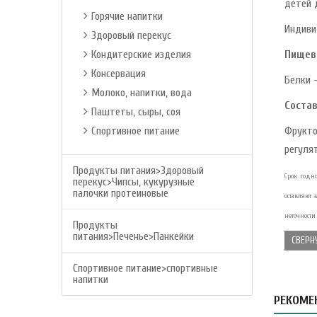
детей 
Горячие напитки
Индивид
Здоровый перекус
Кондитерские изделия
Пищев
Консервация
Белки -
Молоко, напитки, вода
Состав
Паштеты, сыры, соя
Спортивное питание
Фрукто
регуля
Продукты питания>Здоровый
Срок годно
перекус>Чипсы, кукурузные
палочки протеиновые
оставляют
неточности
Продукты
питания>Печенье>Панкейки
СВЕРН
Спортивное питание>спортивные
напитки
РЕКОМЕ