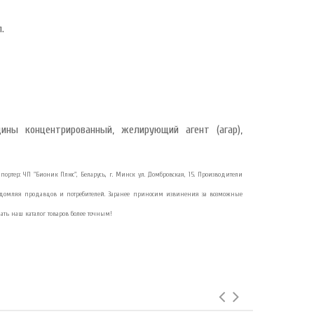
.
дины концентрированный, желирующий агент (агар),
 Импортер: ЧП "Бионик Плюс", Беларусь, г. Минск ул. Домбровская, 15. Производители
ведомляя продавцов и потребителей. Заранее приносим извинения за возможные
ать наш каталог товаров более точным!