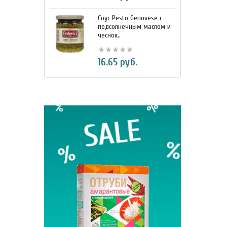
Соус Pesto Genovese c
М
подсолнечным маслом и
и
чеснок..
7
BIO Кок
16.65 руб.
330 м