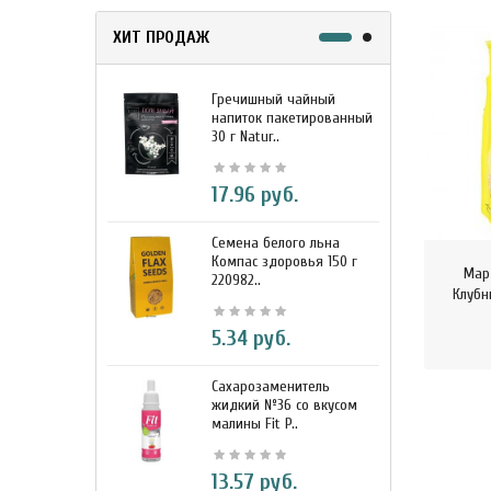
ХИТ ПРОДАЖ
Гречишный чайный
М
напиток пакетированный
я
30 г Natur..
г
17.96 руб.
Семена белого льна
З
Компас здоровья 150 г
э
Мар
220982..
К
Клубни
5.34 руб.
Сахарозаменитель
М
жидкий №36 со вкусом
к
малины Fit P..
D
13.57 руб.