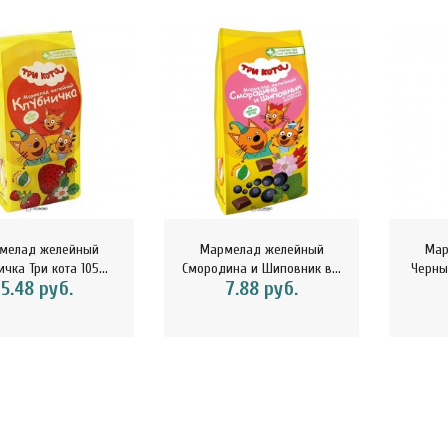
армелад-суфле с
блоком и вишней в
орьком шокола..
8.40 руб.
убная паста Укрепление
мали Magic Alatai 75 мл
мелад желейный
Мармелад желейный
Мар
..
чка Три кота 105...
Смородина и Шиповник в...
Черный
5.48 руб.
7.88 руб.
10.41 руб.
асло из виноградных
осточек HUILE DE PEPINS
E R..
32.29 руб.