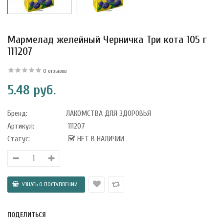
Мармелад желейный Черничка Три кота 105 г
111207
0 отзывов
5.48 руб.
Бренд:
ЛАКОМСТВА ДЛЯ ЗДОРОВЬЯ
Артикул:
111207
Статус:
НЕТ В НАЛИЧИИ
уфле с
ишней в
ола..
а Укрепление
ПОДЕЛИТЬСЯ