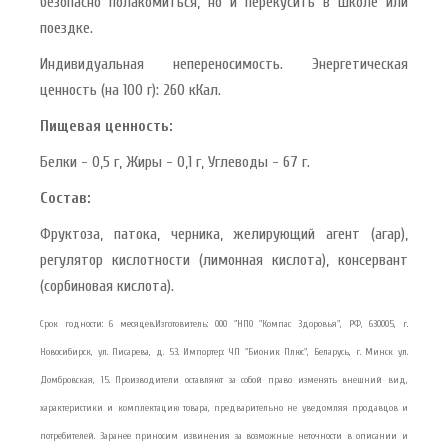
безопасно полакомиться, но и перекусить в школе или
поездке.
Индивидуальная непереносимость. Энергетическая
ценность (на 100 г): 260 кКал.
Пищевая ценность:
Белки - 0,5 г, Жиры - 0,1 г, Углеводы - 67 г.
Состав:
Фруктоза, патока, черника, желирующий агент (агар),
регулятор кислотности (лимонная кислота), консервант
(сорбиновая кислота).
Срок годности: 6 месяцев.Изготовитель: ООО "НПО "Компас Здоровья", РФ, 630005, г.
Новосибирск, ул. Писарева, д. 53. Импортер: ЧП "Бионик Плюс", Беларусь, г. Минск ул.
Домбровская, 15. Производители оставляют за собой право изменять внешний вид,
характеристики и комплектацию товара, предварительно не уведомляя продавцов и
потребителей. Заранее приносим извинения за возможные неточности в описании и