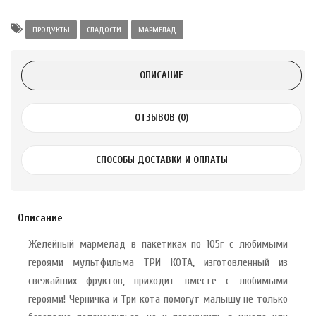
Alatai 75 мл
ПРОДУКТЫ
СЛАДОСТИ
МАРМЕЛАД
.
ОПИСАНИЕ
ноградных
LE DE PEPINS DE
ОТЗЫВОВ (0)
.
СПОСОБЫ ДОСТАВКИ И ОПЛАТЫ
 с лимоном и
 здорово 75 г
Описание
Желейный мармелад в пакетиках по 105г с любимыми
героями мультфильма ТРИ КОТА, изготовленный из
свежайших фруктов, приходит вместе с любимыми
героями! Черничка и Три кота помогут малышу не только