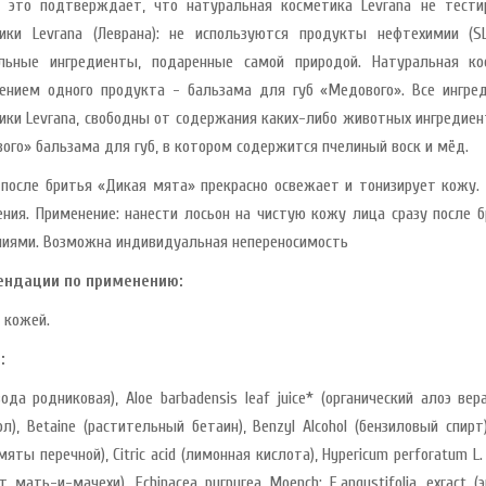
, это подтверждает, что натуральная косметика Levrana не тести
ики Levrana (Леврана): не используются продукты нефтехимии (S
льные ингредиенты, подаренные самой природой. Натуральная кос
ением одного продукта - бальзама для губ «Медового». Все ингре
ики Levrana, свободны от содержания каких-либо животных ингредиен
ого» бальзама для губ, в котором содержится пчелиный воск и мёд.
 после бритья «Дикая мята» прекрасно освежает и тонизирует кожу.
ения. Применение: нанести лосьон на чистую кожу лица сразу после
иями. Возможна индивидуальная непереносимость
ендации по применению:
 кожей.
:
ода родниковая), Aloe barbadensis leaf juice* (органический алоэ вер
л), Betaine (растительный бетаин), Benzyl Alcohol (бензиловый спирт)
яты перечной), Citric acid (лимонная кислота), Hypericum perforatum L. e
т мать-и-мачехи), Echinacea purpurea Moench: E.angustifolia. exract (э