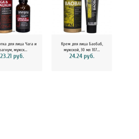
тка для лица Чага и
Крем для лица Баобаб,
Гель
фагнум, мужск...
мужской, 30 мл 107...
му
23.21 руб.
24.24 руб.