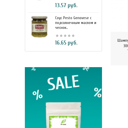
13.57 руб.
Соус Pesto Genovese c
М
подсолнечным маслом и
и
чеснок..
7
Шампу
16.65 руб.
30