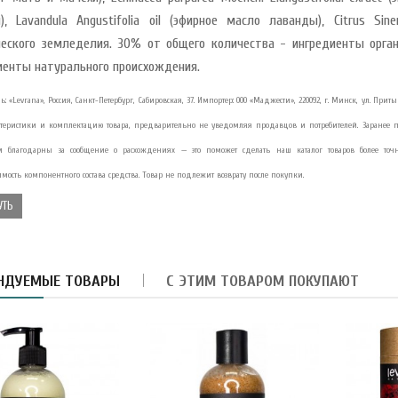
), Lavandula Angustifolia oil (эфирное масло лаванды), Citrus Sin
ческого земледелия. 30% от общего количества - ингредиенты орга
иенты натурального происхождения.
ль: «Levrana», Россия, Санкт-Петербург, Сабировская, 37. Импортер: ООО «Маджести», 220092, г. Минск, ул. Пр
армелад-суфле с
блоком и вишней в
ктеристики и комплектацию товара, предварительно не уведомляя продавцов и потребителей. Заранее 
орьком шокола..
 благодарны за сообщение о расхождениях — это поможет сделать наш каталог товаров более точн
мость компонентного состава средства. Товар не подлежит возврату после покупки.
8.40 руб.
УТЬ
убная паста Укрепление
мали Magic Alatai 75 мл
..
НДУЕМЫЕ ТОВАРЫ
С ЭТИМ ТОВАРОМ ПОКУПАЮТ
10.41 руб.
асло из виноградных
осточек HUILE DE PEPINS
E R..