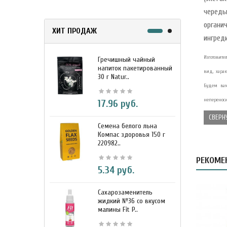
череды
органи
ХИТ ПРОДАЖ
ингред
Изготовите
Гречишный чайный
М
напиток пакетированный
я
вид, хара
30 г Natur..
г
Будем вам
непереноси
17.96 руб.
СВЕРН
Семена белого льна
З
Компас здоровья 150 г
э
220982..
К
РЕКОМЕ
5.34 руб.
Сахарозаменитель
М
жидкий №36 со вкусом
к
малины Fit P..
D