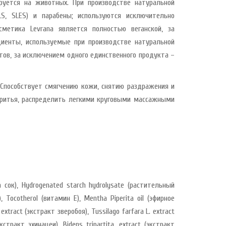
руется на животных. При производстве натуральной
LS, SLES) и парабены; используются исключительно
метика Levrana является полностью веганской, за
диенты, используемые при производстве натуральной
тов, за исключением одного единственного продукта –
 Способствует смягчению кожи, снятию раздражения и
 бритья, распределить легкими круговыми массажными
а сок), Hydrogenated starch hydrolysate (растительный
, Tocotherol (витамин Е), Mentha Piperita oil (эфирное
xtract (экстракт зверобоя), Tussilago farfara L. extract
кстракт эхинацеи), Bidens tripartita. extract (экстракт