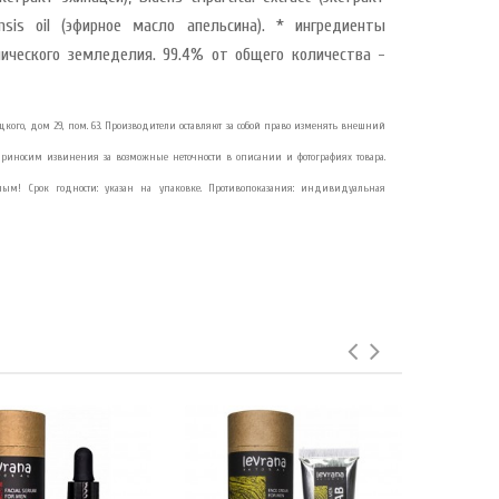
ensis oil (эфирное масло апельсина). * ингредиенты
нического земледелия. 99.4% от общего количества -
итыцкого, дом 29, пом. 63. Производители оставляют за собой право изменять внешний
приносим извинения за возможные неточности в описании и фотографиях товара.
ым! Срок годности: указан на упаковке. Противопоказания: индивидуальная