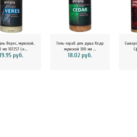
32.29 руб.
ини-хлебцы с лимоном
 имбирём Ешь здорово
5 г 1..
нь Верес, мужской,
Гель-скраб для душа Кедр
Сыворо
4.42 руб.
0 мл 107257 Le...
мужской 300 мл ...
С
19.95 руб.
18.02 руб.