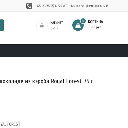
+375 (29/33/25) 6 270 870 г.Минск, ул. Домбровская, 15
0
КОРЗИНА
КАБИНЕТ
- 0.00 руб.
Войти
шоколаде из кэроба Royal Forest 75 г
OYAL FOREST