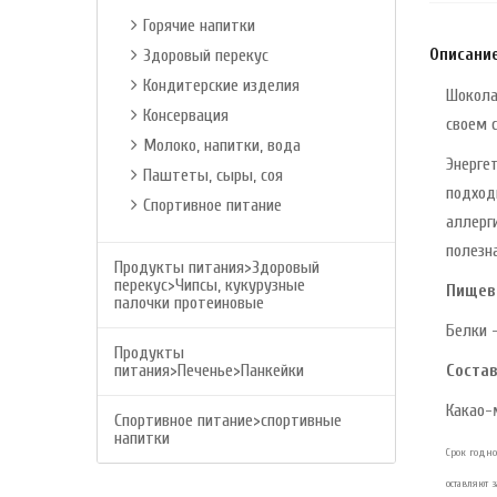
Горячие напитки
Описани
Здоровый перекус
Кондитерские изделия
Шокола
Консервация
своем 
Молоко, напитки, вода
Энерге
Паштеты, сыры, соя
подход
Спортивное питание
аллерг
полезн
Продукты питания>Здоровый
перекус>Чипсы, кукурузные
Пищев
палочки протеиновые
Белки -
Продукты
питания>Печенье>Панкейки
Состав
Какао-
Спортивное питание>спортивные
напитки
Срок годнос
оставляют