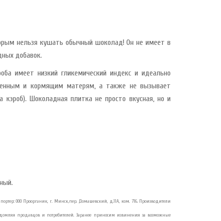
торым нельзя кушать обычный шоколад! Он не имеет в
дных добавок.
эроба имеет низкий гликемический индекс и идеально
еменным и кормящим матерям, а также не вызывает
 кэроб). Шоколадная плитка не просто вкусная, но и
ный.
2 Импортер: ООО Проорганик, г. Минск,пер. Домашевский, д.11А, ком. 716. Производители
ведомляя продавцов и потребителей. Заранее приносим извинения за возможные