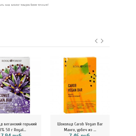
ать наш каталог товаров более точным!
д веганский горький
Шоколад Carob Vegan Bar
Шоко
0% 50 г Royal...
Манго, урбеч из ...
Ба
7.94 руб.
7.46 руб.