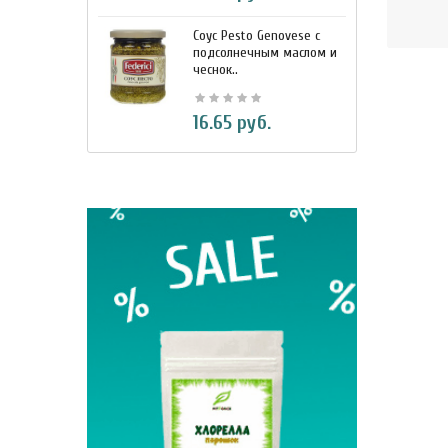
Соус Pesto Genovese c
М
подсолнечным маслом и
и
чеснок..
7
16.65 руб.
BIO Кок
330 м