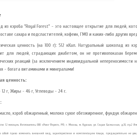
е
д из кэроба "Royal Forest" - это настоящее открытие для людей, ко
составе сахара и подсластителей, кофеин, ГМО и каких-либо других вре
тическая ценность (на 100 г): 512 кКал. Натуральный шоколад из к
ит для людей, страдающих диабетом, он не противопоказан бер
ических реакций (за исключением индивидуальной непереносимости на
ая - богата витаминами и минералами!
ая ценность:
 12 г, Жиры - 46 г, Углеводы - 24 г.
:
масло, кэроб обжаренный, молоко сухое обезжиренное, фундук обжарен
ти: 12 месяцев. Изготовитель: ООО «Роял Форест», РФ, г. Москва, м. Курская, ул. Старая Басманная, д.10, стр.
 за собой право изменять внешний вид, характеристики и комплектацию товара, предварительно не у