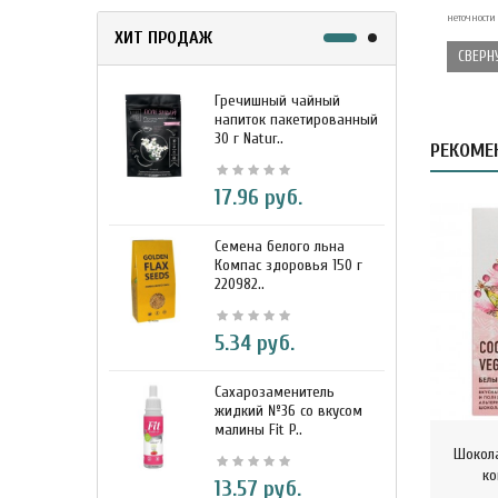
неточности
ХИТ ПРОДАЖ
СВЕРН
Гречишный чайный
М
напиток пакетированный
я
30 г Natur..
г
РЕКОМЕ
17.96 руб.
Семена белого льна
З
Компас здоровья 150 г
э
220982..
К
5.34 руб.
Сахарозаменитель
М
жидкий №36 со вкусом
к
малины Fit P..
D
Шокола
ко
13.57 руб.