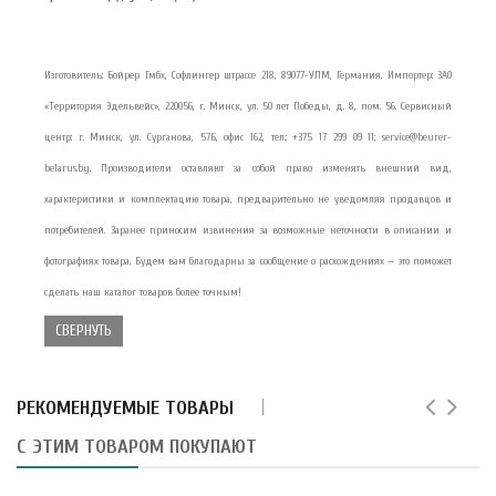
Изготовитель: Бойрер Гмбх, Софлингер штрассе 218, 89077-УЛМ, Германия. Импортер: ЗАО
«Территория Эдельвейс», 220056, г. Минск, ул. 50 лет Победы, д. 8, пом. 56. Сервисный
центр: г. Минск, ул. Сурганова, 57Б, офис 162, тел.: +375 17 299 09 11; service@beurer-
belarus.by. Производители оставляют за собой право изменять внешний вид,
характеристики и комплектацию товара, предварительно не уведомляя продавцов и
потребителей. Заранее приносим извинения за возможные неточности в описании и
фотографиях товара. Будем вам благодарны за сообщение о расхождениях — это поможет
сделать наш каталог товаров более точным!
СВЕРНУТЬ
РЕКОМЕНДУЕМЫЕ ТОВАРЫ
С ЭТИМ ТОВАРОМ ПОКУПАЮТ