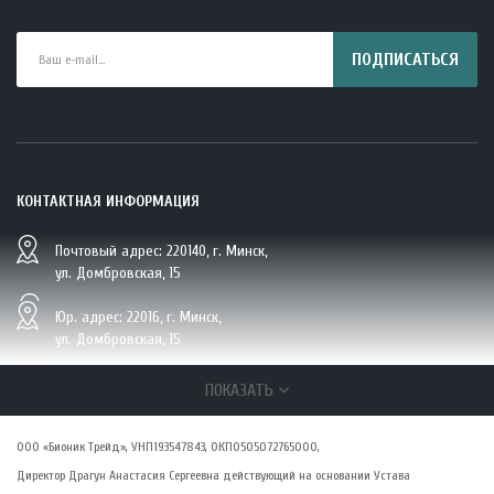
ПОДПИСАТЬСЯ
КОНТАКТНАЯ ИНФОРМАЦИЯ
Почтовый адрес: 220140, г. Минск,
BIO Кокосовая вода тетрапак 330 мл Vietcoco 112878..
ул. Домбровская, 15
5.23 руб.
Юр. адрес: 22016, г. Минск,
ул. Домбровская, 15
+375 (29/33/25) 6 270 870, г. Минск,
ПОКАЗАТЬ
ул. Домбровская, 15
ООО «Бионик Трейд», УНП193547843, ОКПО505072765000,
zakaz@vsepolezno.by
Директор Драгун Анастасия Сергеевна действующий на основании Устава
О КОМПАНИИ