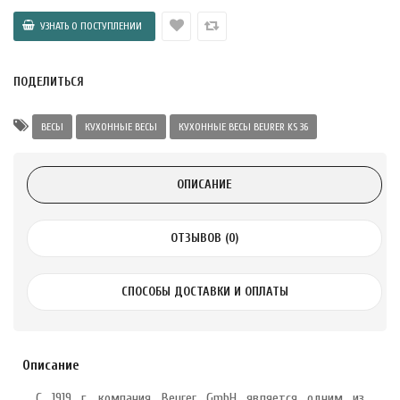
 с лимоном и
 здорово 75 г
ПОДЕЛИТЬСЯ
ВЕСЫ
КУХОННЫЕ ВЕСЫ
КУХОННЫЕ ВЕСЫ BEURER KS 36
ОПИСАНИЕ
ОТЗЫВОВ (0)
СПОСОБЫ ДОСТАВКИ И ОПЛАТЫ
Описание
С 1919 г. компания Beurer GmbH является одним из