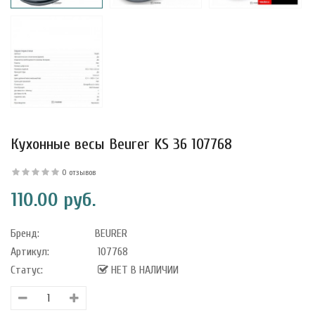
уфле с
ишней в
ола..
Кухонные весы Beurer KS 36 107768
а Укрепление
Alatai 75 мл
0 отзывов
110.00 руб.
.
Бренд:
BEURER
Артикул:
107768
ноградных
LE DE PEPINS DE
Статус:
НЕТ В НАЛИЧИИ
.