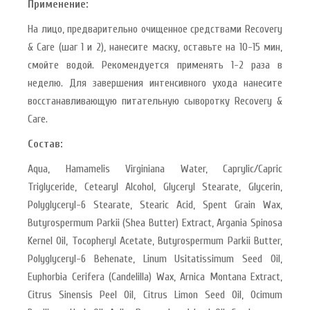
Применение:
На лицо, предварительно очищенное средствами Recovery
& Care (шаг 1 и 2), нанесите маску, оставьте на 10-15 мин,
смойте водой. Рекомендуется применять 1-2 раза в
неделю. Для завершения интенсивного ухода нанесите
восстанавливающую питательную сыворотку Recovery &
Care.
Состав:
Aqua, Hamamelis Virginiana Water, Caprylic/Capric
Triglyceride, Cetearyl Alcohol, Glyceryl Stearate, Glycerin,
Polyglyceryl-6 Stearate, Stearic Acid, Spent Grain Wax,
Butyrospermum Parkii (Shea Butter) Extract, Argania Spinosa
Kernel Oil, Tocopheryl Acetate, Butyrospermum Parkii Butter,
Polyglyceryl-6 Behenate, Linum Usitatissimum Seed Oil,
Euphorbia Cerifera (Candelilla) Wax, Arnica Montana Extract,
Citrus Sinensis Peel Oil, Citrus Limon Seed Oil, Ocimum