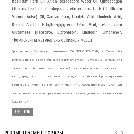
Basilicum Herb Oil, Aniba Rosaeodora Wood Oil, Cymbopogon
Citratus Leaf Oil, Cymbopogon Winterianus Herb Oil, Illicium
Verum (Anise) Oil, Xantan Gum, Linoleic Acid, Linolenic Acid,
Benzyl Alcohol, Ethylhexylglycerin, Citric Acid, Tetrasodium
Glutamate Diacetate, Citronellol*, Linalool*, Limonene*.
*Компоненты натуральных эфирных масел.
Срок годности: 24 месяца. Изготовитель: ООО "БОТАВИКОС-КЛАБ", г Москва, 2-й
Котляковский пер д.1 стр 6 б/н, офис 512. Импортер: указан на упаковке. Производители
оставляют за собой право изменять внешний вид, характеристики и комплектацию
товара, предварительно не уведомляя продавцов и потребителей. Заранее приносим
извинения за возможные неточности в описании и фотографиях товара. Будем вам
благодарны за сообщение о расхождениях — это поможет сделать наш каталог товаров
более точным!
СВЕРНУТЬ
РЕКОМЕНДУЕМЫЕ ТОВАРЫ