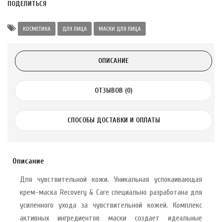
ПОДЕЛИТЬСЯ
а Укрепление
Alatai 75 мл
КОСМЕТИКА
ДЛЯ ЛИЦА
МАСКИ ДЛЯ ЛИЦА
.
ОПИСАНИЕ
ноградных
LE DE PEPINS DE
ОТЗЫВОВ (0)
.
СПОСОБЫ ДОСТАВКИ И ОПЛАТЫ
 с лимоном и
 здорово 75 г
Описание
Для чувствительной кожи. Уникальная успокаивающая
крем-маска Recovery & Care специально разработана для
усиленного ухода за чувствительной кожей. Комплекс
активных ингредиентов маски создает идеальные