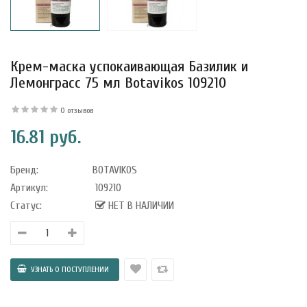
Крем-маска успокаивающая Базилик и
Лемонграсс 75 мл Botavikos 109210
0 отзывов
16.81 руб.
Бренд:
BOTAVIKOS
Артикул:
109210
Статус:
НЕТ В НАЛИЧИИ
уфле с
ишней в
ола..