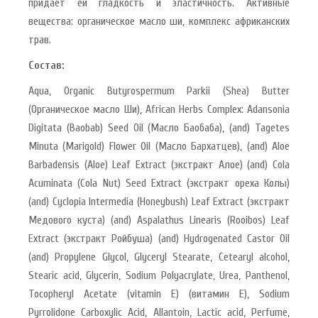
придает ей гладкость и эластичность. Активные
вещества: органическое масло ши, комплекс африканских
трав.
Состав:
Aqua, Organic Butyrospermum Parkii (Shea) Butter
(Органическое масло Ши), African Herbs Complex: Adansonia
Digitata (Baobab) Seed Oil (Масло Баобаба), (and) Tagetes
Minuta (Marigold) Flower Oil (Масло Бархатцев), (and) Aloe
Barbadensis (Aloe) Leaf Extract (экстракт Алое) (and) Cola
Acuminata (Cola Nut) Seed Extract (экстракт ореха Колы)
(and) Cyclopia Intermedia (Honeybush) Leaf Extract (экстракт
Медового куста) (and) Aspalathus Linearis (Rooibos) Leaf
Extract (экстракт Ройбуша) (and) Hydrogenated Castor Oil
(and) Propylene Glycol, Glyceryl Stearate, Cetearyl alcohol,
Stearic acid, Glycerin, Sodium Polyacrylate, Urea, Рanthenol,
Tocopheryl Acetate (vitamin E) (витамин Е), Sodium
Pyrrolidone Carboxylic Acid, Allantoin, Lactic acid, Perfume,