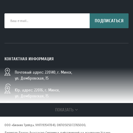
ПОДПИСАТЬСЯ
КОНТАКТНАЯ ИНФОРМАЦИЯ
Почтовый адрес: 220140, г. Минск,
BIO Кокосовая вода тетрапак 330 мл Vietcoco 112878..
ул. Домбровская, 15
5.23 руб.
Юр. адрес: 22016, г. Минск,
ул. Домбровская, 15
+375 (29/33/25) 6 270 870, г. Минск,
ПОКАЗАТЬ
ул. Домбровская, 15
ООО «Бионик Трейд», УНП193547843, ОКПО505072765000,
zakaz@vsepolezno.by
Директор Драгун Анастасия Сергеевна действующий на основании Устава