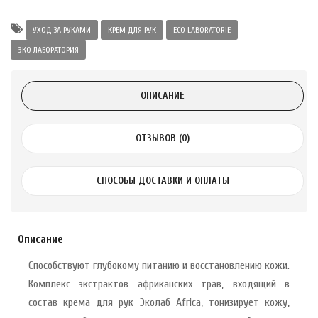
а Укрепление
Alatai 75 мл
УХОД ЗА РУКАМИ
КРЕМ ДЛЯ РУК
ECO LABORATORIE
ЭКО ЛАБОРАТОРИЯ
.
ОПИСАНИЕ
ноградных
LE DE PEPINS DE
ОТЗЫВОВ (0)
.
СПОСОБЫ ДОСТАВКИ И ОПЛАТЫ
 с лимоном и
 здорово 75 г
Описание
Способствуют глубокому питанию и восстановлению кожи.
Комплекс экстрактов африканских трав, входящий в
состав крема для рук Эколаб Africa, тонизирует кожу,