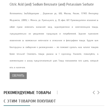
Citric Acid (and) Sodium Benzoate (and) Potassium Sorbate
Изготовитель: ЭкоЛаборатория , Дорожная ул., 60Б, Москва, Россия, 117405 Импортер:
Маджести, 220092, г. Минск, ул. Притыцкого, д. 29, офис. 607. Производители оставляют за
собой право изменять внешний вид, характеристики и комплектацию товара,
предварительно не уведомляя продавцов и потребителей. Заранее приносим
извинения за возможные неточности в описании и фотографиях товара. Будем вам
благодарны за сообщение о расхождениях — это поможет сделать наш каталог товаров
более точным! Стоимость товара указана за 1 единицу. Укажите, пожалуйста, в
комментарии к заказу предпочитаемый цвет. Товар поставляется того цвета, который
есть в наличии.
СВЕРНУТЬ
РЕКОМЕНДУЕМЫЕ ТОВАРЫ
С ЭТИМ ТОВАРОМ ПОКУПАЮТ