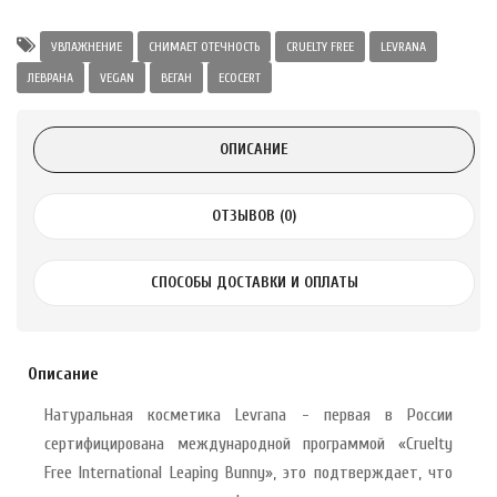
а Укрепление
Alatai 75 мл
УВЛАЖНЕНИЕ
СНИМАЕТ ОТЕЧНОСТЬ
CRUELTY FREE
LEVRANA
ЛЕВРАНА
VEGAN
ВЕГАН
ECOCERT
.
ОПИСАНИЕ
ноградных
LE DE PEPINS DE
ОТЗЫВОВ (0)
.
СПОСОБЫ ДОСТАВКИ И ОПЛАТЫ
 с лимоном и
 здорово 75 г
Описание
Натуральная косметика Levrana - первая в России
сертифицирована международной программой «Cruelty
Free International Leaping Bunny», это подтверждает, что