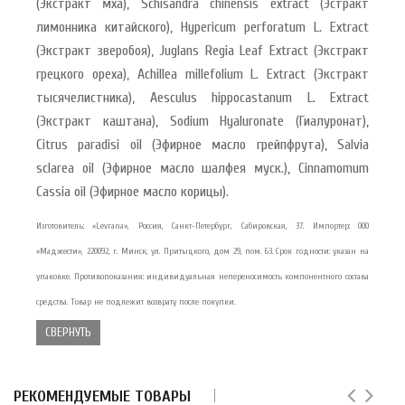
(Экстракт мха), Schisandra chinensis extract (Эстракт
лимонника китайского), Hypericum perforatum L. Extract
(Экстракт зверобоя), Juglans Regia Leaf Extract (Экстракт
грецкого ореха), Achillea millefolium L. Extract (Экстракт
тысячелистника), Aesculus hippocastanum L. Extract
(Экстракт каштана), Sodium Hyaluronate (Гиалуронат),
Citrus paradisi oil (Эфирное масло грейпфрута), Salvia
sclarea oil (Эфирное масло шалфея муск.), Cinnamomum
Cassia oil (Эфирное масло корицы).
Изготовитель: «Levrana», Россия, Санкт-Петербург, Сабировская, 37. Импортер: ООО
«Маджести», 220092, г. Минск, ул. Притыцкого, дом 29, пом. 63. Срок годности: указан на
упаковке. Противопоказания: индивидуальная непереносимость компонентного состава
средства. Товар не подлежит возврату после покупки.
СВЕРНУТЬ
РЕКОМЕНДУЕМЫЕ ТОВАРЫ