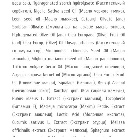
вера сок), Hydragenated starch hydrolysate (Растительный
сорбитол), Nigella Sativa seed Oil (Масло черного тмина),
Leen seed oil (Масло льняное), Cetearyl Olivate (and)
Sorbitan Olivate (Эмульгатор на основе масла оливы),
Hydrogenated Olive Oil (and) Olea Europaea (Olive) Fruit Oil
(and) Olea Europ. (Olive) Oil Unsaponifiables (Растительный
со-эмульгатор), Simmondsia chinensis Seed Oil (Масло
жожоба), Silybum marianum seed oil (Масло расторопши),
Triticum vulgare Germ Oil (Масло зародышей пшеницы),
Argania spinosa kernel oil (Масло арганы), Olea Europ. Fruit
Oil (Оливковое масло), Squalane (Сквалан), Benzyl Alcohol
(Бензиловый спирт), Xanthan gum (Ксантановая камедь),
Rubus idaeus L. Extract (Экстракт малины), Tocopherol
(Витамин Е), Macleya microcarpa (Maxim.) Fedde. Extract
(Экстракт маклейи), Lactic Acid (Молочная кислота),
Cucumis sativus L. Extract (Экстракт огурца), Melissa
officinalis extract (Экстракт мелиссы), Sphagnum extract