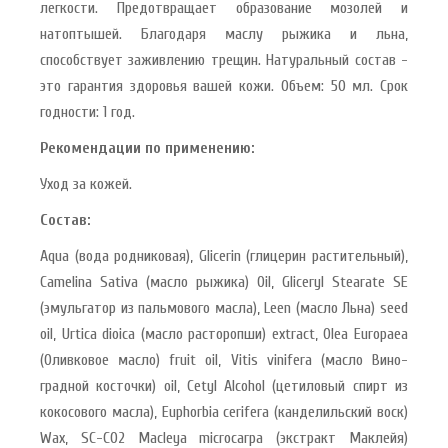
легкости. Предотвращает образование мозолей и
натоптышей. Благодаря маслу рыжика и льна,
способствует заживлению трещин. Натуральный состав -
это гарантия здоровья вашей кожи. Объем: 50 мл. Срок
годности: 1 год.
Рекомендации по применению:
Уход за кожей.
Состав:
Aqua (вода родниковая), Glicerin (глицерин растительный),
Camelina Sativa (масло рыжика) Oil, Gliceryl Stearate SE
(эмульгатор из пальмового масла), Leen (масло Льна) seed
oil, Urtica dioica (масло расторопши) extract, Olea Europaea
(Оливковое масло) fruit oil, Vitis vinifera (масло Вино-
градной косточки) oil, Cetyl Alcohol (цетиловый спирт из
кокосового масла), Euphorbia cerifera (канделильский воск)
Wax, SC-CO2 Macleya microcarpa (экстракт Маклейя)