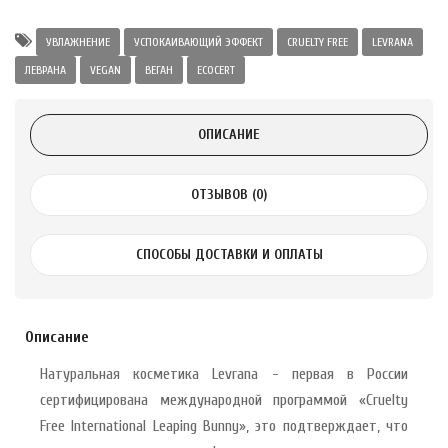
а Укрепление
Alatai 75 мл
УВЛАЖНЕНИЕ
УСПОКАИВАЮЩИЙ ЭФФЕКТ
CRUELTY FREE
LEVRANA
ЛЕВРАНА
VEGAN
ВЕГАН
ECOCERT
.
ОПИСАНИЕ
ноградных
LE DE PEPINS DE
ОТЗЫВОВ (0)
.
СПОСОБЫ ДОСТАВКИ И ОПЛАТЫ
 с лимоном и
 здорово 75 г
Описание
Натуральная косметика Levrana - первая в России
сертифицирована международной программой «Cruelty
Free International Leaping Bunny», это подтверждает, что