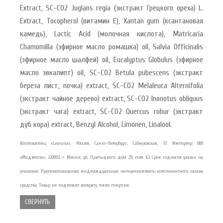
Extract, SC-CO2 Juglans regia (экстракт Грецкого ореха) L.
Extract, Tocopherol (витамин Е), Xantan gum (ксантановая
камедь), Lactic Acid (молочная кислота), Matricaria
Chamomilla (эфирное масло ромашка) oil, Salvia Officinalis
(эфирное масло шалфей) oil, Eucalyptus Globulus (эфирное
масло эвкалипт) oil, SC-CO2 Betula pubescens (экстракт
береза лист, почка) extract, SC-CO2 Melaleuca Alternifolia
(экстракт чайное дерево) extract, SC-CO2 Inonotus obliquus
(экстракт чага) extract, SC-CO2 Quercus robur (экстракт
дуб кора) extract, Benzyl Alcohol, Limonen, Linalool.
Изготовитель: «Levrana», Россия, Санкт-Петербург, Сабировская, 37. Импортер: ООО
«Маджести», 220092, г. Минск, ул. Притыцкого, дом 29, пом. 63. Срок годности: указан на
упаковке. Противопоказания: индивидуальная непереносимость компонентного состава
средства. Товар не подлежит возврату после покупки.
СВЕРНУТЬ