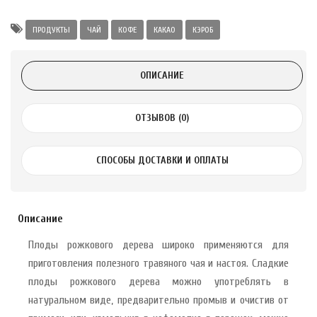
Alatai 75 мл
ПРОДУКТЫ
ЧАЙ
КОФЕ
КАКАО
КЭРОБ
.
ОПИСАНИЕ
ноградных
LE DE PEPINS DE
ОТЗЫВОВ (0)
.
СПОСОБЫ ДОСТАВКИ И ОПЛАТЫ
 с лимоном и
 здорово 75 г
Описание
Плоды рожкового дерева широко применяются для
приготовления полезного травяного чая и настоя. Сладкие
плоды рожкового дерева можно употреблять в
натуральном виде, предварительно промыв и очистив от