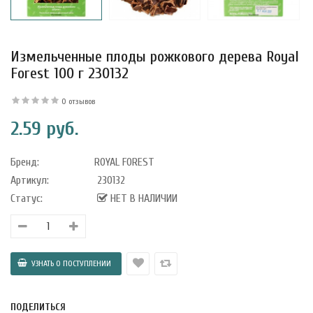
Измельченные плоды рожкового дерева Royal
Forest 100 г 230132
0 отзывов
2.59 руб.
Бренд:
ROYAL FOREST
Артикул:
230132
Статус:
НЕТ В НАЛИЧИИ
уфле с
ишней в
ола..
а Укрепление
ПОДЕЛИТЬСЯ