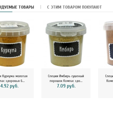
НДУЕМЫЕ ТОВАРЫ
С ЭТИМ ТОВАРОМ ПОКУПАЮТ
армелад-суфле с
блоком и вишней в
орьком шокола..
8.40 руб.
и Куркума молотая
Специи Имбирь сушеный
Спец
ас здоровья 6...
порошок Компас здо...
Комп
убная паста Укрепление
4.92 руб.
7.09 руб.
мали Magic Alatai 75 мл
..
10.41 руб.