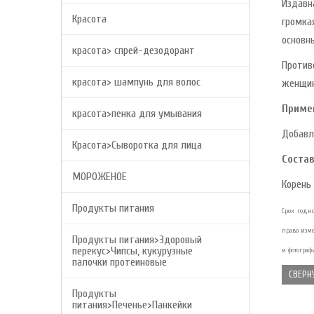
Издавн
Красота
громка
основн
красота> спрей-дезодорант
Против
красота> шампунь для волос
женщин
Приме
красота>пенка для умывания
Добавл
Красота>Сыворотка для лица
Состав
МОРОЖЕНОЕ
Корень
Продукты питания
Срок годно
право изм
Продукты питания>Здоровый
перекус>Чипсы, кукурузные
и фотограф
палочки протеиновые
СВЕРН
Продукты
питания>Печенье>Панкейки