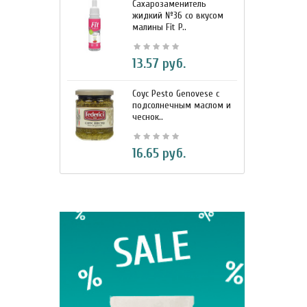
Сахарозаменитель
М
жидкий №36 со вкусом
к
малины Fit P..
D
13.57 руб.
Соус Pesto Genovese c
М
подсолнечным маслом и
и
BIO Кок
чеснок..
7
330 м
16.65 руб.