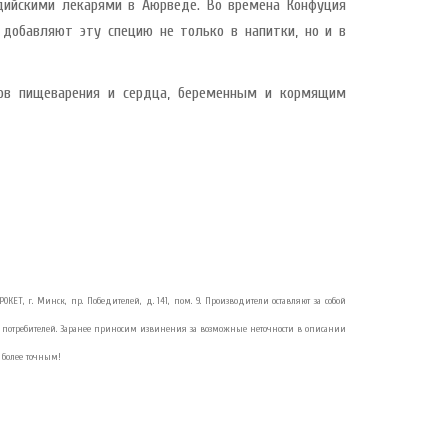
дийскими лекарями в Аюрведе. Во времена Конфуция
 добавляют эту специю не только в напитки, но и в
анов пищеварения и сердца, беременным и кормящим
РОКЕТ, г. Минск, пр. Победителей, д. 141, пом. 9. Производители оставляют за собой
потребителей. Заранее приносим извинения за возможные неточности в описании
 более точным!