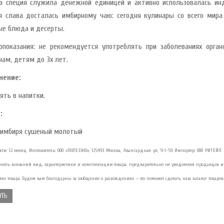
а специя служила денежной единицей и активно использовалась ин
я слава досталась имбирному чаю: сегодня кулинары со всего мира
ые блюда и десерты.
опоказания: не рекомендуется употреблять при заболеваниях орг
ам, детям до 3х лет.
нение:
ять в напитки.
:
 имбиря сушеный молотый
сти: 12 месяц. Изготовитель: ООО «ПОЛЕЗЗНО», 125493 Москва, Авангардная ул, 9-1-59. Импортер: ООО РИТЕЙЛ 
енять внешний вид, характеристики и комплектацию товара, предварительно не уведомляя продавцов и 
иях товара. Будем вам благодарны за сообщение о расхождениях — это поможет сделать наш каталог товаров
УТЬ