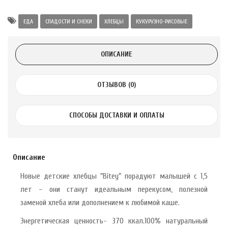
Alatai 75 мл
ЕДА
СЛАДОСТИ И СНЕКИ
ХЛЕБЦЫ
КУКУРУЗНО-РИСОВЫЕ
.
ОПИСАНИЕ
ноградных
LE DE PEPINS DE
ОТЗЫВОВ (0)
.
СПОСОБЫ ДОСТАВКИ И ОПЛАТЫ
 с лимоном и
 здорово 75 г
Описание
Новые детские хлебцы "Bitey" порадуют малышей с 1,5
лет – они станут идеальным перекусом, полезной
заменой хлеба или дополнением к любимой каше.
Энергетическая ценность- 370 ккал.100% натуральный