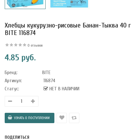
Хлебцы кукурузно-рисовые Банан-Тыква 40 г
BITE 116874
0 отзывов
4.85 руб.
Бренд:
BITE
Артикул:
116874
Статус:
НЕТ В НАЛИЧИИ
уфле с
ишней в
ола..
а Укрепление
ПОДЕЛИТЬСЯ