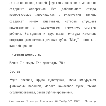
состав из злаков, овощей, фруктов и кокосового молока не
содержит аллергенов. Без добавленного сахара,
искусственных консервантов и красителей. Хлебцы
содержат много клетчатки, которая улучшает
пищеварение и поддерживает иммунную систему
ребенка. Воздушная и хрустящая текстура идеально
подходит для нежных детских зубок. "Bitey" – польза в
каждой крошке!
Пищевая ценность:
Белки-7 г., жиры-12 г., углеводы-78 г.
Состав:
Мука рисовая, крупа кукурузная, мука кукурузная,
финиковый порошок, молоко кокосовое сухое, тыква
сублимированная, банан сублимированный.
Срок годности: 12 месяцев. Изготовитель: ООО "БиоФудЛаб", 123022, г. Москва, ул.