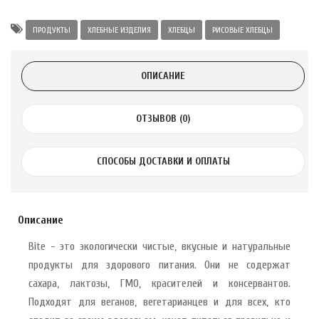
Alatai 75 мл
ПРОДУКТЫ
ХЛЕБНЫЕ ИЗДЕЛИЯ
ХЛЕБЦЫ
РИСОВЫЕ ХЛЕБЦЫ
.
ОПИСАНИЕ
ноградных
LE DE PEPINS DE
ОТЗЫВОВ (0)
.
СПОСОБЫ ДОСТАВКИ И ОПЛАТЫ
 с лимоном и
 здорово 75 г
Описание
Bite - это экологически чистые, вкусные и натуральные
продукты для здорового питания. Они не содержат
сахара, лактозы, ГМО, красителей и консервантов.
Подходят для веганов, вегетарианцев и для всех, кто