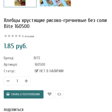
Хлебцы хрустящие рисово-гречневые без соли
Bite 160500
0 отзывов
1.85 руб.
Бренд:
BITE
Артикул:
160500
Статус:
НЕТ В НАЛИЧИИ
уфле с
ишней в
ола..
а Укрепление
ПОДЕЛИТЬСЯ