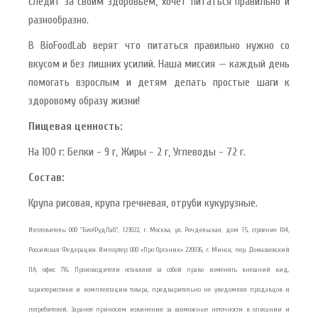
следит за своим здоровьем, хочет питаться правильно и
разнообразно.
В BioFoodLab верят что питаться правильно нужно со
вкусом и без лишних усилий. Наша миссия — каждый день
помогать взрослым и детям делать простые шаги к
здоровому образу жизни!
Пищевая ценность:
На 100 г: Белки - 9 г, Жиры - 2 г, Углеводы - 72 г.
Состав:
Крупа рисовая, крупа гречневая, отруби кукурузные.
Изготовитель: ООО "БиоФудЛаб", 123022, г. Москва, ул. Рочдельская, дом 15, строение 104,
Российская Федерация. Импортер: ООО «Про Органик» 220036, г. Минск, пер. Домашевский
11А, офис 716. Производители оставляют за собой право изменять внешний вид,
характеристики и комплектацию товара, предварительно не уведомляя продавцов и
потребителей. Заранее приносим извинения за возможные неточности в описании и