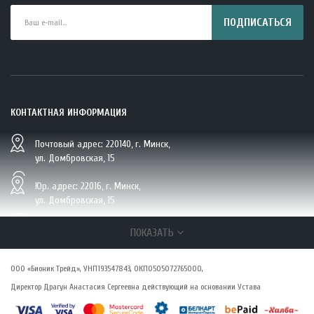
ПОДПИСАТЬСЯ
КОНТАКТНАЯ ИНФОРМАЦИЯ
Почтовый адрес: 220140, г. Минск,
BIO Кокосовая вода тетрапак 330 мл Vietcoco 112878..
ул. Домбровская, 15
5.23 руб.
Юр. адрес: 22016, г. Минск,
ул. Домбровская, 15
+375 (29/33/25) 6 270 870, г. Минск,
ПОКАЗАТЬ
ул. Домбровская, 15
ООО «Бионик Трейд», УНП193547843, ОКПО505072765000,
zakaz@vsepolezno.by
Директор Драгун Анастасия Сергеевна действующий на основании Устава
О КОМПАНИИ