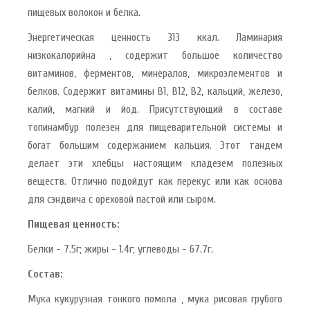
пищевых волокон и белка.
Энергетическая ценность 313 ккал. Ламинария
низкокалорийна , содержит большое количество
витаминов, ферментов, минералов, микроэлементов и
белков. Содержит витамины В1, В12, В2, кальций, железо,
калий, магний и йод. Присутствующий в составе
топинамбур полезен для пищеварительной системы и
богат большим содержанием кальция. Этот тандем
делает эти хлебцы настоящим кладезем полезных
веществ. Отлично подойдут как перекус или как основа
для сэндвича с ореховой пастой или сыром.
Пищевая ценность:
Белки - 7.5г; жиры - 1.4г; углеводы - 67.7г.
Состав:
Мука кукурузная тонкого помола , мука рисовая грубого