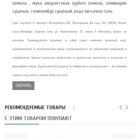
помола , мука амарантовая грубого помола, ламинария
сушеная, топинамбур сушеный, вода питьевая соль.
Срок годности: 12 месяцев. Изготовитель: ООО "Корпорация Ди энд Ди", 198320, Россия,
Санкт-Петербург, Красное Село, ул. Геологическая 75, литер У. Импортер: указан на
упаковке. Производители оставляют за собой право изменять внешний вид,
характеристики и комплектацию товара, предварительно не уведомляя продавцов и
потребителей. Заранее приносим извинения за возможные неточности в описании и
фотографиях товара. Будем вам благодарны за сообщение о расхождениях — это поможет
сделать наш каталог товаров более точным!
СВЕРНУТЬ
РЕКОМЕНДУЕМЫЕ ТОВАРЫ
С ЭТИМ ТОВАРОМ ПОКУПАЮТ