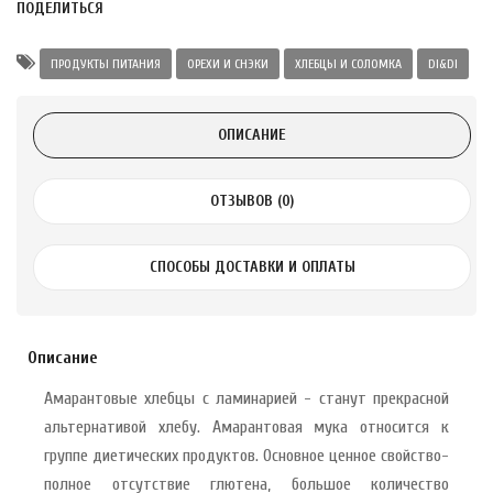
Alatai 75 мл
ПОДЕЛИТЬСЯ
ПРОДУКТЫ ПИТАНИЯ
ОРЕХИ И СНЭКИ
ХЛЕБЦЫ И СОЛОМКА
DI&DI
.
ноградных
ОПИСАНИЕ
LE DE PEPINS DE
ОТЗЫВОВ (0)
.
СПОСОБЫ ДОСТАВКИ И ОПЛАТЫ
 с лимоном и
 здорово 75 г
Описание
Амарантовые хлебцы с ламинарией - станут прекрасной
альтернативой хлебу. Амарантовая мука относится к
группе диетических продуктов. Основное ценное свойство-
полное отсутствие глютена, большое количество