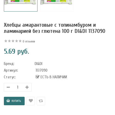
Хлебцы амарантовые с топинамбуром и
ламинарией без глютена 100 г DI&DI 1137090
0 отзывов
5.69 руб.
Бренд:
DI&DI
Артикул:
1137090
Статус:
ЕСТЬ В НАЛИЧИИ
уфле с
ишней в
ола..
а Укрепление