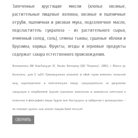
Запеченные хрустящие мюсли (хлопья овсяные,
растительные пищевые волокна, овсяные и пшеничные
отруби, пшеничная и рисовая мука, подсолнечное масло,
подсластитель сукралоза - из растительного сырья,
ячменный солод, соль), семена тыквы, сушеные яблоки и
брусника, корица. Фрукты, ягоды и зерновые продукты
содержат сахара естественного происхождения.
Изготовитель: ООО НоваПродукт АГ, Россия. Импортер: ОДО "Петрокар", 220012, г. Минск ул.
Калинина, дом 9, каб.11. Производители оставляют за собой право изменять внешний
вид, характеристики и комплектацию товара, предварительно не уведомляя
продавцов и потребителей. Заранее приносим извинения за возможные неточности в
описании и фотографиях товара. Будем вам благодарны за сообщение о расхождениях —
это поможет сделать наш каталог товаров более точным!
СВЕРНУТЬ