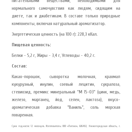
питательными веществами, необходимыми для
нормального самочувствия как людям, сидящим на
диете, так и диабетикам. В составе только природные
компоненты, включая натуральный ароматизатор.
Энергетическая ценность (на 100 г): 228,3 кКал.
Пищевая ценность:
Белки - 5,2 г, Жиры - 3,4 г, Углеводы - 40,2 г.
Состав:
Какао-порошок, сыворотка молочная, крахмал
кукурузный, инулин, соевый лецитин, сукралоза,
стевиозид, премикс минеральный "М 15-03" (цинк, медь,
железо, марганец, йод, селен, лактоза), вкусо-
ароматическая добавка "Ваниль", соль морская
поваренная.
Срок годности: 12 месяцев. Изготовитель: ООО «Питэко», 606402, Нижегородская область, г.