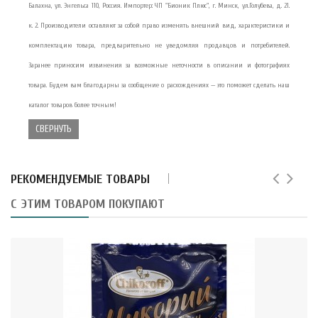
Балахна, ул. Энгельса 110, Россия. Импортер: ЧП "Бионик Плюс", г. Минск, ул.Голубева, д. 21.
к. 2. Производители оставляют за собой право изменять внешний вид, характеристики и
комплектацию товара, предварительно не уведомляя продавцов и потребителей.
Заранее приносим извинения за возможные неточности в описании и фотографиях
товара. Будем вам благодарны за сообщение о расхождениях — это поможет сделать наш
каталог товаров более точным!
СВЕРНУТЬ
РЕКОМЕНДУЕМЫЕ ТОВАРЫ
С ЭТИМ ТОВАРОМ ПОКУПАЮТ