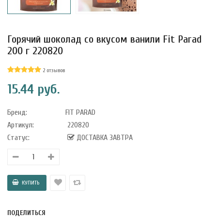
Горячий шоколад со вкусом ванили Fit Parad
200 г 220820
2 отзывов
15.44 руб.
Бренд:
FIT PARAD
Артикул:
220820
Статус:
ДОСТАВКА ЗАВТРА
уфле с
ишней в
ола..
а Укрепление
ПОДЕЛИТЬСЯ