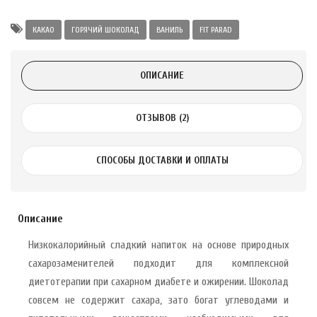
Alatai 75 мл
КАКАО
ГОРЯЧИЙ ШОКОЛАД
ВАНИЛЬ
FIT PARAD
.
ОПИСАНИЕ
ноградных
LE DE PEPINS DE
ОТЗЫВОВ (2)
.
СПОСОБЫ ДОСТАВКИ И ОПЛАТЫ
 с лимоном и
 здорово 75 г
Описание
Низкокалорийный сладкий напиток на основе природных
сахарозаменителей подходит для комплексной
диетотерапии при сахарном диабете и ожирении. Шоколад
совсем не содержит сахара, зато богат углеводами и