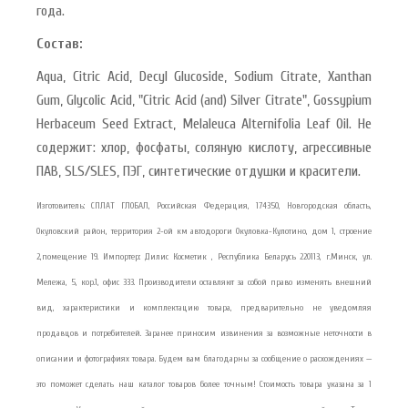
года.
Состав:
Aqua, Citric Acid, Decyl Glucoside, Sodium Citrate, Xanthan
Gum, Glycolic Acid, "Citric Acid (and) Silver Citrate", Gossypium
Herbaceum Seed Extract, Melaleuca Alternifolia Leaf Oil. Не
содержит: хлор, фосфаты, соляную кислоту, агрессивные
ПАВ, SLS/SLES, ПЭГ, синтетические отдушки и красители.
Изготовитель: СПЛАТ ГЛОБАЛ, Российская Федерация, 174350, Новгородская область,
Окуловский район, территория 2-ой км автодороги Окуловка-Кулотино, дом 1, строение
2,помещение 19. Импортер: Дилис Косметик , Республика Беларусь 220113, г.Минск, ул.
Мележа, 5, кор.1, офис 333. Производители оставляют за собой право изменять внешний
вид, характеристики и комплектацию товара, предварительно не уведомляя
продавцов и потребителей. Заранее приносим извинения за возможные неточности в
описании и фотографиях товара. Будем вам благодарны за сообщение о расхождениях —
это поможет сделать наш каталог товаров более точным! Стоимость товара указана за 1