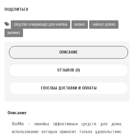
ПОДЕЛИТЬСЯ
 с лимоном и
 здорово 75 г
СРЕДСТВО ОЧИЩАЮЩЕЕ ДЛЯ УНИТАЗА
BIOMIO
ЧАЙНОЕ ДЕРЕВО
БИОМИО
ОПИСАНИЕ
ОТЗЫВОВ (0)
СПОСОБЫ ДОСТАВКИ И ОПЛАТЫ
Описание
BioMio – линейка эффективных средств для дома,
использование которых приносит только удовольствие.