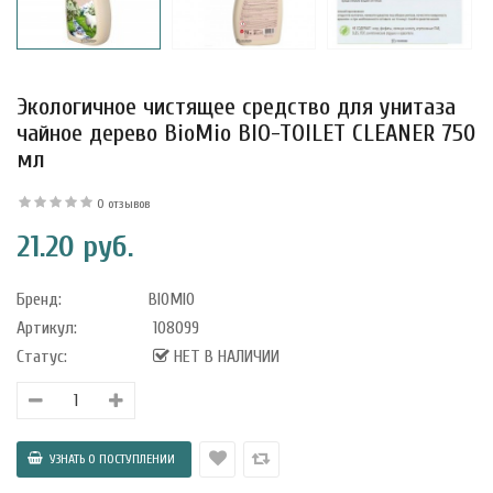
Экологичное чистящее средство для унитаза
уфле с
ишней в
чайное дерево BioMio BIO-TOILET CLEANER 750
ола..
мл
0 отзывов
21.20 руб.
а Укрепление
Alatai 75 мл
Бренд:
BIOMIO
Артикул:
108099
.
Статус:
НЕТ В НАЛИЧИИ
ноградных
LE DE PEPINS DE
.