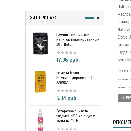
Usitati
масло)
ХИТ ПРОДАЖ
(виногр
Natural
Гречишный чайный
М
Citrus 
напиток пакетированный
я
30 г Natur..
г
(дегидр
Lappa 
17.96 руб.
Serpyll
Срок годно
Семена белого льна
З
Компас здоровья 150 г
э
оставляют
220982..
К
неточности
5.34 руб.
СВЕРН
Сахарозаменитель
М
жидкий №36 со вкусом
к
малины Fit P..
D
РЕКОМЕ