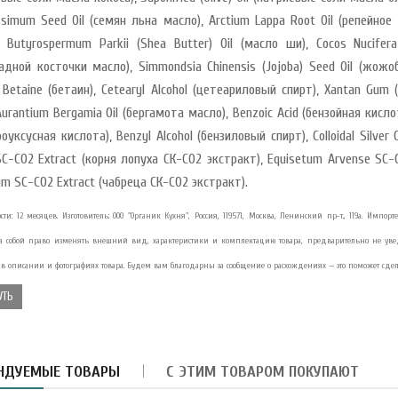
ssimum Seed Oil (семян льна масло), Arctium Lappa Root Oil (репейное 
, Butyrospermum Parkii (Shea Butter) Oil (масло ши), Cocos Nucifera 
адной косточки масло), Simmondsia Chinensis (Jojoba) Seed Oil (жожоб
 Betaine (бетаин), Cetearyl Alcohol (цетеариловый спирт), Xantan Gum 
армелад-суфле с
Aurantium Bergamia Oil (бергамота масло), Benzoic Acid (бензойная кислот
блоком и вишней в
орьком шокола..
оуксусная кислота), Benzyl Alcohol (бензиловый спирт), Colloidal Silve
SC-CO2 Extract (корня лопуха СК-СО2 экстракт), Equisetum Arvense SC-
8.40 руб.
um SC-CO2 Extract (чабреца СК-СО2 экстракт).
сти: 12 месяцев. Изготовитель: ООО "Органик Кухня", Россия, 119571, Москва, Ленинский пр-т., 119а. Импор
убная паста Укрепление
мали Magic Alatai 75 мл
 за собой право изменять внешний вид, характеристики и комплектацию товара, предварительно не у
..
 в описании и фотографиях товара. Будем вам благодарны за сообщение о расхождениях — это поможет сдел
10.41 руб.
УТЬ
асло из виноградных
осточек HUILE DE PEPINS
E R..
НДУЕМЫЕ ТОВАРЫ
С ЭТИМ ТОВАРОМ ПОКУПАЮТ