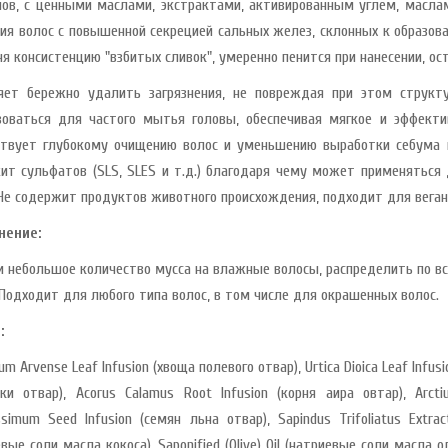
нов, с ценными маслами, экстрактами, активированным углем, масла
ия волос с повышенной секрецией сальных желез, склонных к образов
я консистенцию "взбитых сливок", умеренно пенится при нанесении, ос
яет бережно удалить загрязнения, не повреждая при этом структ
зоваться для частого мытья головы, обеспечивая мягкое и эффект
ствует глубокому очищению волос и уменьшению выработки себума 
ит сульфатов (SLS, SLES и т.д.) благодаря чему может применяться
 Не содержит продуктов животного происхождения, подходит для веган
нение:
и небольшое количество мусса на влажные волосы, распределить по вс
 Подходит для любого типа волос, в том числе для окрашенных волос.
:
um Arvense Leaf Infusion (хвоща полевого отвар), Urtica Dioica Leaf Infusi
ки отвар), Acorus Calamus Root Infusion (корня аира овтар), Arcti
ssimum Seed Infusion (семян льна отвар), Sapindus Trifoliatus Extrac
вые соли масла кокоса), Saponified (Olive) Oil (натриевые соли масла о