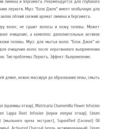
ми лимона и бергамота. Рекомендуется для глубокого
анию перхоти. Мусс "Блэк Джек" имеет необычную для
тавляя лёгкий свежий аромат лимона и бергамота.
уру волос, не сушит волосы и кожу головы. Может
ивное очищение, а комплекс дополнительных активов
кожи головы. Мусс для мытья волос "Блэк Джек" не
 для очищения волос после кератинового выпрямления
ов. Тип проблемы: Перхоть. Эффект: Выпрямление.
ей длине, нежно массируя до образования пены, смыть
on (крапивы отвар), Matricaria Chamomilla Flower Infusion
um Lappa Root Infusion (корня лопуха отвар), Linum
t (мыльного ореха экстракт), Saponified (Coconut) Oil
ливы), Activated Charcoal (уголь активированный), Linum