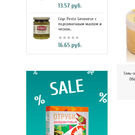
13.57 руб.
Соус Pesto Genovese c
М
подсолнечным маслом и
и
чеснок..
7
16.65 руб.
Гель-с
Обл