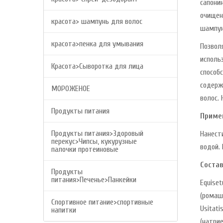
сапони
очищен
красота> шампунь для волос
шампун
красота>пенка для умывания
Позвол
исполь
Красота>Сыворотка для лица
способ
содерж
МОРОЖЕНОЕ
волос.
Продукты питания
Приме
Продукты питания>Здоровый
Нанест
перекус>Чипсы, кукурузные
водой.
палочки протеиновые
Состав
Продукты
питания>Печенье>Панкейки
Equiset
(ромаш
Спортивное питание>спортивные
Usitati
напитки
(натрие