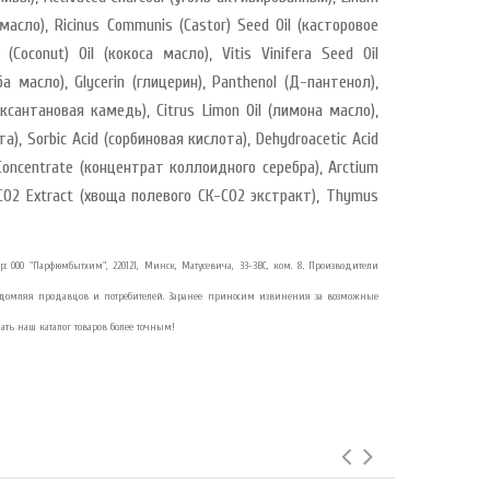
масло), Ricinus Communis (Castor) Seed Oil (касторовое
(Coconut) Oil (кокоса масло), Vitis Vinifera Seed Oil
а масло), Glycerin (глицерин), Panthenol (Д-пантенол),
(ксантановая камедь), Citrus Limon Oil (лимона масло),
а), Sorbic Acid (сорбиновая кислота), Dehydroacetic Acid
r Concentrate (концентрат коллоидного серебра), Arctium
CO2 Extract (хвоща полевого СК-СО2 экстракт), Thymus
тер: ООО "Парфюмбытхим", 220121, Минск, Матусевича, 33-ЗВС, ком. 8. Производители
ведомляя продавцов и потребителей. Заранее приносим извинения за возможные
ать наш каталог товаров более точным!