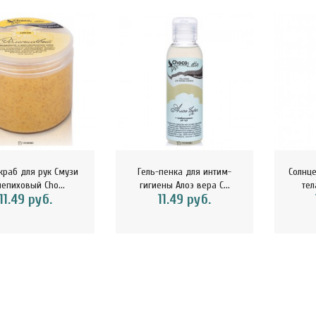
32.29 руб.
ини-хлебцы с лимоном
 имбирём Ешь здорово
5 г 1..
4.42 руб.
краб для рук Смузи
Гель-пенка для интим-
Солнц
епиховый Cho...
гигиены Алоэ вера C...
тел
11.49 руб.
11.49 руб.