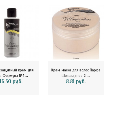
езащитный крем для
Крем-маска для волос Парфе
Гель-
а Формула №4 ...
Шоколадное Ch...
па
16.50 руб.
8.81 руб.