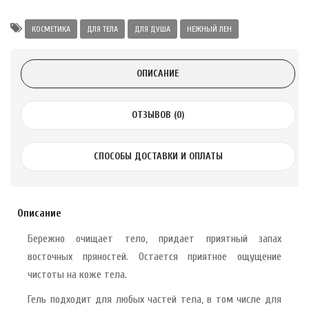
а Укрепление
Alatai 75 мл
КОСМЕТИКА
ДЛЯ ТЕЛА
ДЛЯ ДУША
НЕЖНЫЙ ЛЕН
.
ОПИСАНИЕ
ноградных
LE DE PEPINS DE
ОТЗЫВОВ (0)
СПОСОБЫ ДОСТАВКИ И ОПЛАТЫ
.
 с лимоном и
 здорово 75 г
Описание
Бережно очищает тело, придает приятный запах
восточных пряностей. Остается приятное ощущение
чистоты на коже тела.
Гель подходит для любых частей тела, в том числе для