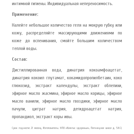
интимной гигиены. Индивидуальная непереносимость.
Применение:
Налейте небольшое количество геля на мокрую губку или
кожу, распределяйте массирующими движениями по
коже до вспенивания, смойте большим количеством
теплой воды.
Состав:
Дистиллированная вода, динатрия кокоамфоацетат,
динатрия кокоил глутамат, кокамидопропилбетаин, коко
глюкозид, экстракт календулы, экстракт облепихи,
эфирное масло жасмина, эфирное масло корицы, эфирное
масло ванили, эфирное масло гвоздики, эфирное масло
пачули, цитрат натрия, дегидроацетат натрия,
пропандиол, экстракт коры ивы.
Срок годности: 21 месяц. Изготовитель: НПО «Компас здоровья», Пятницкое шоссе д. 54/2,