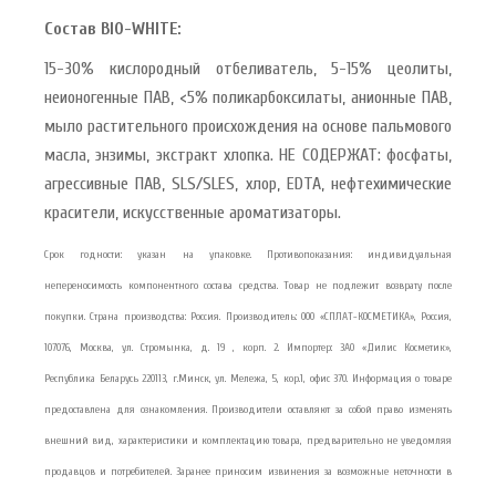
Состав BIO-WHITE:
15-30% кислородный отбеливатель, 5-15% цеолиты,
неионогенные ПАВ, <5% поликарбоксилаты, анионные ПАВ,
мыло растительного происхождения на основе пальмового
масла, энзимы, экстракт хлопка. НЕ СОДЕРЖАТ: фосфаты,
агрессивные ПАВ, SLS/SLES, хлор, EDTA, нефтехимические
красители, искусственные ароматизаторы.
Срок годности: указан на упаковке. Противопоказания: индивидуальная
непереносимость компонентного состава средства. Товар не подлежит возврату после
покупки. Страна производства: Россия. Производитель: ООО «СПЛАТ-КОСМЕТИКА», Россия,
107076, Москва, ул. Стромынка, д. 19 , корп. 2. Импортер: ЗАО «Дилис Косметик»,
Республика Беларусь 220113, г.Минск, ул. Мележа, 5, кор.1, офис 370. Информация о товаре
предоставлена для ознакомления. Производители оставляют за собой право изменять
внешний вид, характеристики и комплектацию товара, предварительно не уведомляя
продавцов и потребителей. Заранее приносим извинения за возможные неточности в