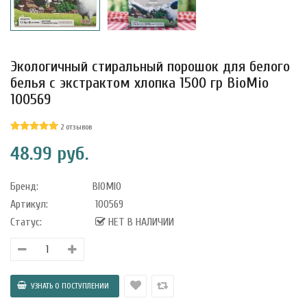
Экологичный стиральный порошок для белого
уфле с
ишней в
белья с экстрактом хлопка 1500 гр BioMio
ола..
100569
2 отзывов
48.99 руб.
а Укрепление
Alatai 75 мл
Бренд:
BIOMIO
Артикул:
100569
.
Статус:
НЕТ В НАЛИЧИИ
ноградных
LE DE PEPINS DE
.