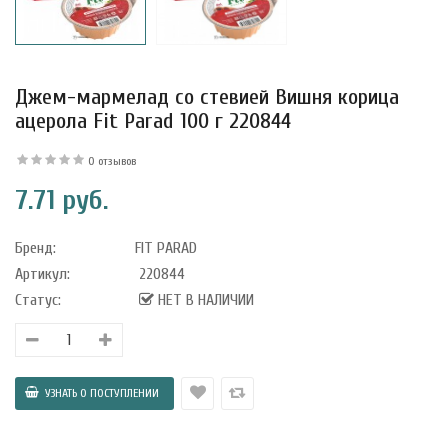
Джем-мармелад со стевией Вишня корица
ацерола Fit Parad 100 г 220844
0 отзывов
7.71 руб.
Бренд:
FIT PARAD
Артикул:
220844
Статус:
НЕТ В НАЛИЧИИ
уфле с
ишней в
ола..
а Укрепление