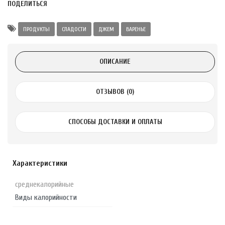
Alatai 75 мл
ПОДЕЛИТЬСЯ
ПРОДУКТЫ
СЛАДОСТИ
ДЖЕМ
ВАРЕНЬЕ
.
ноградных
ОПИСАНИЕ
LE DE PEPINS DE
ОТЗЫВОВ (0)
.
СПОСОБЫ ДОСТАВКИ И ОПЛАТЫ
 с лимоном и
 здорово 75 г
Характеристики
среднекалорийные
Виды калорийности