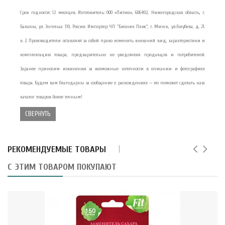
Срок годности: 12 месяцев. Изготовитель: ООО «Питэко», 606402, Нижегородская область, г.
Балахна, ул. Энгельса 110, Россия. Импортер: ЧП "Бионик Плюс", г. Минск, ул.Голубева, д. 21.
к. 2. Производители оставляют за собой право изменять внешний вид, характеристики и
комплектацию товара, предварительно не уведомляя продавцов и потребителей.
Заранее приносим извинения за возможные неточности в описании и фотографиях
товара. Будем вам благодарны за сообщение о расхождениях — это поможет сделать наш
каталог товаров более точным!
СВЕРНУТЬ
РЕКОМЕНДУЕМЫЕ ТОВАРЫ
С ЭТИМ ТОВАРОМ ПОКУПАЮТ