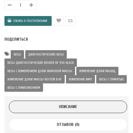
 с лимоном и
 здорово 75 г
ПОДЕЛИТЬСЯ
ВЕСЫ
ДИАГНОСТИЧЕСКИЕ ВЕСЫ
ВЕСЫ ДИАГНОСТИЧЕСКИЕ BEURER BF 950 BLACK
ВЕСЫ С ИЗМЕРЕНИЕМ ДОЛИ ЖИРОВОЙ МАССЫ
ИЗМЕРЕНИЕ ДОЛИ МЫШЦ
ИЗМЕРЕНИЕ ДОЛИ МАССЫ КОСТЕЙ В КГ
ИЗМЕРЕНИЕ ИМТ
ВЕСЫ С ПАМЯТЬЮ
ВЕСЫ С ПРИЛОЖЕНИЕМ
ОПИСАНИЕ
ОТЗЫВОВ (0)