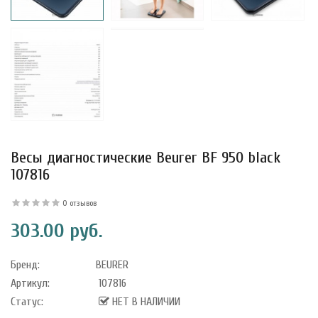
уфле с
ишней в
ола..
Весы диагностические Beurer BF 950 black
а Укрепление
107816
Alatai 75 мл
0 отзывов
.
303.00 руб.
ноградных
Бренд:
BEURER
LE DE PEPINS DE
Артикул:
107816
Статус:
НЕТ В НАЛИЧИИ
.