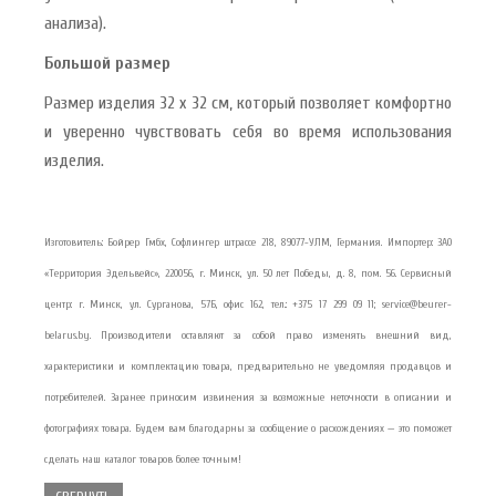
анализа).
Большой размер
Размер изделия 32 x 32 см, который позволяет комфортно
и уверенно чувствовать себя во время использования
изделия.
Изготовитель: Бойрер Гмбх, Софлингер штрассе 218, 89077-УЛМ, Германия. Импортер: ЗАО
«Территория Эдельвейс», 220056, г. Минск, ул. 50 лет Победы, д. 8, пом. 56. Сервисный
центр: г. Минск, ул. Сурганова, 57Б, офис 162, тел.: +375 17 299 09 11; service@beurer-
belarus.by. Производители оставляют за собой право изменять внешний вид,
характеристики и комплектацию товара, предварительно не уведомляя продавцов и
потребителей. Заранее приносим извинения за возможные неточности в описании и
фотографиях товара. Будем вам благодарны за сообщение о расхождениях — это поможет
сделать наш каталог товаров более точным!