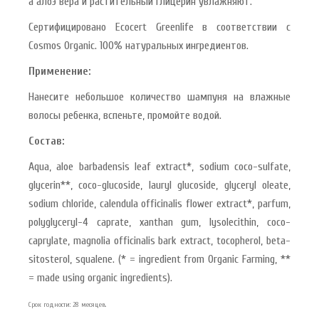
а алоэ вера и растительный глицерин увлажняют.
Сертифицировано Ecocert Greenlife в соответствии с
Cosmos Organic. 100% натуральных ингредиентов.
Применение:
Нанесите небольшое количество шампуня на влажные
волосы ребенка, вспеньте, промойте водой.
Состав:
Aqua, aloe barbadensis leaf extract*, sodium coco-sulfate,
glycerin**, coco-glucoside, lauryl glucoside, glyceryl oleate,
sodium chloride, calendula officinalis flower extract*, parfum,
polyglyceryl-4 caprate, xanthan gum, lysolecithin, coco-
caprylate, magnolia officinalis bark extract, tocopherol, beta-
sitosterol, squalene. (* = ingredient from Organic Farming, **
= made using organic ingredients).
Срок годности: 28 месяцев.