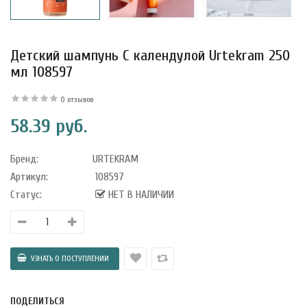
Детский шампунь С календулой Urtekram 250
мл 108597
уфле с
0 отзывов
ишней в
58.39 руб.
ола..
Бренд:
URTEKRAM
Артикул:
108597
а Укрепление
Статус:
НЕТ В НАЛИЧИИ
Alatai 75 мл
.
ноградных
LE DE PEPINS DE
ПОДЕЛИТЬСЯ