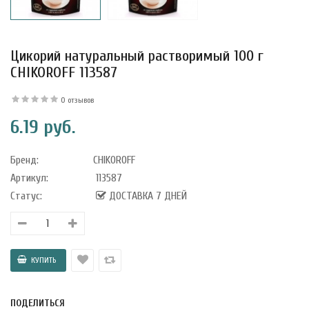
Цикорий натуральный растворимый 100 г
CHIKOROFF 113587
0 отзывов
6.19 руб.
Бренд:
CHIKOROFF
Артикул:
113587
Статус:
ДОСТАВКА 7 ДНЕЙ
уфле с
ишней в
ола..
а Укрепление
ПОДЕЛИТЬСЯ