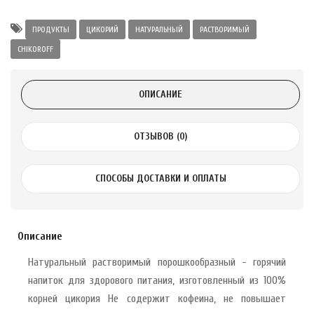
Alatai 75 мл
ПРОДУКТЫ
ЦИКОРИЙ
НАТУРАЛЬНЫЙ
РАСТВОРИМЫЙ
CHIKOROFF
.
ноградных
ОПИСАНИЕ
LE DE PEPINS DE
ОТЗЫВОВ (0)
.
 с лимоном и
СПОСОБЫ ДОСТАВКИ И ОПЛАТЫ
 здорово 75 г
Описание
Натуральный растворимый порошкообразный - горячий
напиток для здорового питания, изготовленный из 100%
корней цикория Не содержит кофеина, не повышает