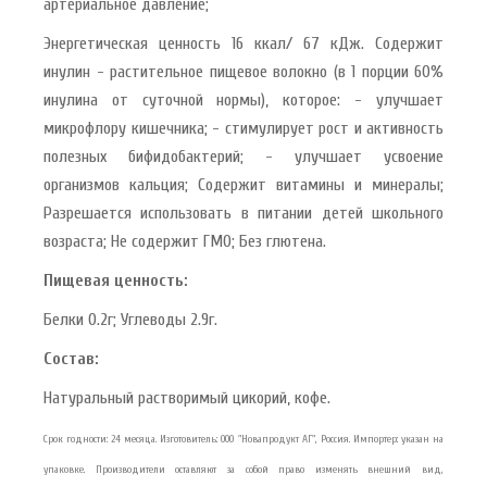
артериальное давление;
Энергетическая ценность 16 ккал/ 67 кДж. Содержит
инулин - растительное пищевое волокно (в 1 порции 60%
инулина от суточной нормы), которое: - улучшает
микрофлору кишечника; - стимулирует рост и активность
полезных бифидобактерий; - улучшает усвоение
организмов кальция; Содержит витамины и минералы;
Разрешается использовать в питании детей школьного
возраста; Не содержит ГМО; Без глютена.
Пищевая ценность:
Белки 0.2г; Углеводы 2.9г.
Состав:
Натуральный растворимый цикорий, кофе.
Срок годности: 24 месяца. Изготовитель: ООО "Новапродукт АГ", Россия. Импортер: указан на
упаковке. Производители оставляют за собой право изменять внешний вид,