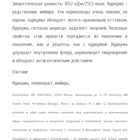
Энергетическая ценность: 1052 кДж/251,5 ккал. Куркума –
родственник имбиря. Эти корнеплоды очень похожи, но
корень куркумы обладает желто-оранжевым оттенком.
Куркума, согласно аюрведе, наделяет энергией. Полезные
свойства этой пряности передаются из поколения в
поколение, как и рецепты чая с куркумой. Куркума
улучшает внутреннюю флору, нормализует пищеварение
и обладает антисептическим действием.
Состав:
Куркума, лемонграсс, имбирь.
Изготовитель: ООО «ПОЛЕЗЗНО», 125493 Москва, Авангардная ул, 9-1-59. Импортер: ООО
Ритейл Рокет, Республика Беларусь, Минск, ул. Шабаны 14 А, офис 32. Производители
оставляют за собой право изменять внешний вид, характеристики и комплектацию
товара, предварительно не уведомляя продавцов и потребителей. Заранее приносим
извинения за возможные неточности в описании и фотографиях товара. Будем вам
благодарны за сообщение о расхождениях — это поможет сделать наш каталог товаров