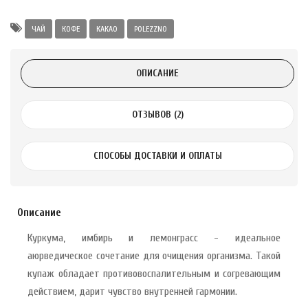
Alatai 75 мл
ЧАЙ
КОФЕ
КАКАО
POLEZZNO
.
ОПИСАНИЕ
ноградных
LE DE PEPINS DE
ОТЗЫВОВ (2)
.
СПОСОБЫ ДОСТАВКИ И ОПЛАТЫ
 с лимоном и
 здорово 75 г
Описание
Куркума, имбирь и лемонграсс - идеальное
аюрведическое сочетание для очищения организма. Такой
купаж обладает противовоспалительным и согревающим
действием, дарит чувство внутренней гармонии.