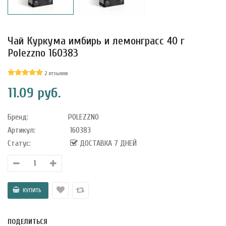
Чай Куркума имбирь и лемонграсс 40 г
Polezzno 160383
2 отзывов
11.09 руб.
Бренд:
POLEZZNO
Артикул:
160383
Статус:
ДОСТАВКА 7 ДНЕЙ
уфле с
ишней в
ола..
а Укрепление
ПОДЕЛИТЬСЯ